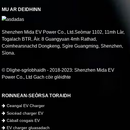
MU AR DEIDHINN
Shenzhen Mida EV Power Co., Ltd.Seòmar 1102, 11mh Làr,
Togalach BTR, Àir. 8 Guangyuan 4mh Rathad,
Coimhearsnachd Dongkeng, Sgìre Guangming, Shenzhen,
Sìona.
© Dlighe-sgrìobhaidh - 2018-2023: Shenzhen Mida EV
Power Co., Ltd Gach còir glèidhte
ROINNEAN-SEÒRSA TORAIDH
Ceangal EV Charger
Soicéad charger EV
Càball cosgais EV
EV charger gluasadach