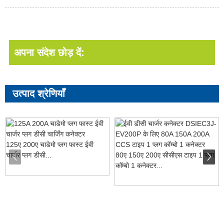
अपना संदेश छोड़ दें:
उत्पाद श्रेणियाँ
125ए 200ए चाडेमो प्लग फास्ट ईवी
चार्जर प्लग डीसी...
80ए 150ए 200ए सीसीएस टाइप 1 प्लग
कॉम्बो 1 कनेक्टर...