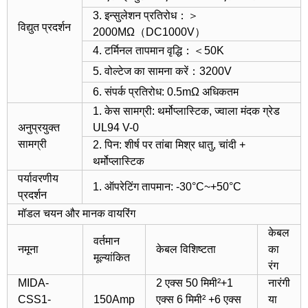
3. इन्सुलेशन प्रतिरोध：＞
विद्युत प्रदर्शन
2000MΩ（DC1000V）
4. टर्मिनल तापमान वृद्धि：＜50K
5. वोल्टेज का सामना करें：3200V
6. संपर्क प्रतिरोध: 0.5mΩ अधिकतम
1. केस सामग्री: थर्मोप्लास्टिक, ज्वाला मंदक ग्रेड
अनुप्रयुक्त
UL94 V-0
सामग्री
2. पिन: शीर्ष पर तांबा मिश्र धातु, चांदी +
थर्मोप्लास्टिक
पर्यावरणीय
1. ऑपरेटिंग तापमान: -30°C~+50°C
प्रदर्शन
मॉडल चयन और मानक वायरिंग
केबल
वर्तमान
नमूना
केबल विशिष्टता
का
मूल्यांकित
रंग
MIDA-
2 एक्स 50 मिमी²+1
नारंगी
CSS1-
150Amp
एक्स 6 मिमी² +6 एक्स
या