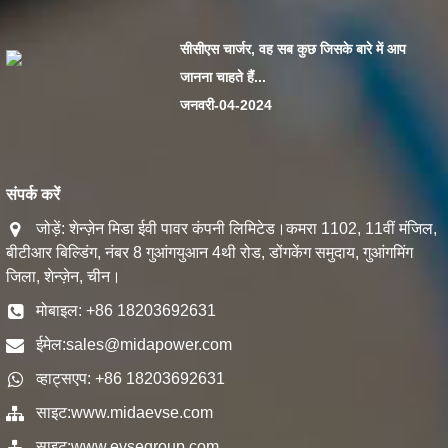
सीसीएस चार्जर, वह सब कुछ जिसके बारे में आप
जानना चाहते हैं...
जनवरी-04-2024
संपर्क करें
जोड़ें: शेन्ज़ेन मिडा ईवी पावर कंपनी लिमिटेड।कमरा 1102, 11वीं मंजिल,
बीटीआर बिल्डिंग, नंबर 8 गुआंगयुआन 4थी रोड, डोंगकेंग समुदाय, गुआंगमिंग
जिला, शेन्ज़ेन, चीन।
मोबाइल: +86 18203692631
ईमेल:
sales@midapower.com
व्हाट्सएप: +86 18203692631
साइट:
www.midaevse.com
साइट:
www.evsegroup.com