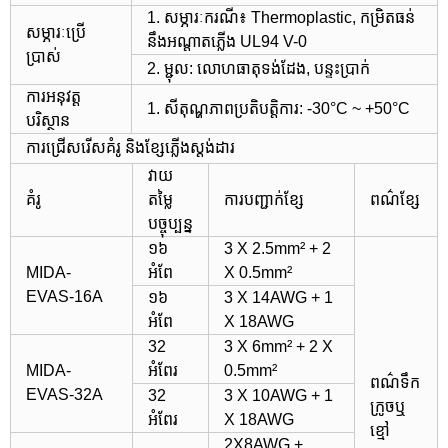
1. សម្ភារៈករណី៖ Thermoplastic, កម្រិតធន់
សម្ភារៈប្រើ
នឹងអណ្តាតភ្លើង UL94 V-0
ប្រាស់
2. ម្ជុល: លោហធាតុទង់ដែង, បន្ទះប្រាក់
ការអនុវត្ត
1. សីតុណ្ហភាពប្រតិបត្តិការ: -30°C ~ +50°C
បរិស្ថាន
ការជ្រើសរើសគំរូ និងខ្សែភ្លើងស្តង់ដារ
វាយ
គំរូ
តម្លៃ
ការបញ្ជាក់ខ្សែ
ពណ៌ខ្សែ
បច្ចុប្បន្ន
១៦
3 X 2.5mm² + 2
MIDA-
អំពែ
X 0.5mm²
EVAS-16A
១៦
3 X 14AWG + 1
អំពែ
X 18AWG
32
3 X 6mm² + 2 X
MIDA-
អំពែរ
0.5mm²
ពណ៌ទឹក
EVAS-32A
32
3 X 10AWG + 1
ក្រូច
ឬ
អំពែរ
X 18AWG
ខ្មៅ
2X8AWG +