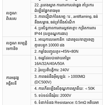
22. រូបរាងស្អាត ការពារការបត់ឆ្វេង គាំទ្រការ
ដំឡើងផ្នែកខាងមុខ
លក្ខណៈ
3. ភាពជឿជាក់នៃសមា្ភារៈ, antiflaming, ធន់
ពិសេស
នឹងសម្ពាធ, ធន់ទ្រាំនឹងសំណឹក
4. ប្រសិទ្ធភាពការពារល្អឥតខ្ចោះ កម្រិតការពារ
IP44 (លក្ខខណ្ឌការងារ)
1. អាយុកាលមេកានិកៈ ដោតចូល/ទាញចេញ
លក្ខណៈសម្បត្តិ
គ្មានបន្ទុក 10000 ដង
មេកានិច
2. កម្លាំងបញ្ចូលគូ៖>45N<80N
1. ចរន្តដែលបានវាយតម្លៃ៖
16A/32A/40A/50A
2. វ៉ុលប្រតិបត្តិការ: 240V
3. ភាពធន់នឹងអ៊ីសូឡង់: ＞1000MΩ
ការអនុវត្ត
(DC500V)
អគ្គិសនី
4. ការកើនឡើងសីតុណ្ហភាពស្ថានីយ: ＜50K
5. ទប់ទល់នឹងវ៉ុល: 2000V
6. ទំនាក់ទំនង Resistance: 0.5mΩ អតិបរមា