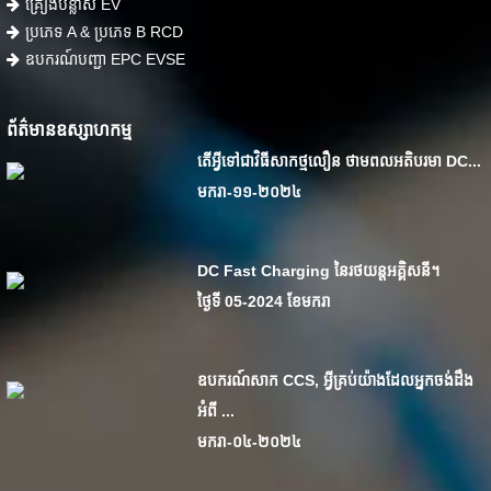
គ្រឿងបន្លាស់ EV
ប្រភេទ A & ប្រភេទ B RCD
ឧបករណ៍បញ្ជា EPC EVSE
ព័ត៌មានឧស្សាហកម្ម
តើ​អ្វី​ទៅ​ជា​វិធី​សាក​ថ្ម​លឿន ថាមពល​អតិបរមា DC...
មករា-១១-២០២៤
DC Fast Charging នៃរថយន្តអគ្គិសនី។
ថ្ងៃទី 05-2024 ខែមករា
ឧបករណ៍សាក CCS, អ្វីគ្រប់យ៉ាងដែលអ្នកចង់ដឹង
អំពី ...
មករា-០៤-២០២៤