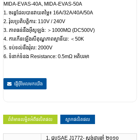
MIDA-EVAS-40A, MIDA-EVAS-50A
1. ចរន្តដែលបានវាយតម្លៃ៖ 16A/32A/40A/50A
2. វ៉ុលប្រតិបត្តិការ: 110V / 240V
3. ភាពធន់នឹងអ៊ីសូឡង់: ＞1000MΩ (DC500V)
4. ការកើនឡើងសីតុណ្ហភាពស្ថានីយ: ＜50K
5. ទប់ទល់នឹងវ៉ុល: 2000V
6. ទំនាក់ទំនង Resistance: 0.5mΩ អតិបរមា
ផ្ញើអ៊ីមែលមកយើង
ព័ត៌មានលម្អិតអំពីផលិតផល
ស្លាកផលិតផល
1. ជួប
SAE J1772
- ស្តង់ដារឆ្នាំ ២០១០