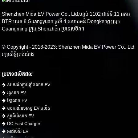
Shenzhen Mida EV Power Co., Ltd.បន្ទប់ 1102 ជាន់ទី 11 អគារ
BTR លេខ 8 Guangyuan ផ្លូវទី 4 សហគមន៍ Dongkeng ស្រុក
Guangming ក្រុង Shenzhen ប្រទេសចិន។
© Copyright - 2018-2023: Shenzhen Mida EV Power Co., Ltd.
រក្សាសិទ្ធិគ្រប់យ៉ាង
ប្រភេទផលិតផល
ឧបករណ៍ភ្ជាប់ឆ្នាំងសាក EV
រន្ធសាក EV
ខ្សែសាក EV
ឧបករណ៍សាកថ្ម EV ចល័ត
ស្ថានីយ៍សាក EV
DC Fast Charger
អាដាប់ទ័រ EV