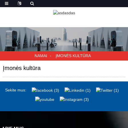
NAMAI
ĮMONĖS KULTŪRA
Įmonės kultūra
Sekite mus: