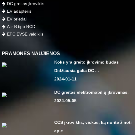
DC greitas įkroviklis
EV adapteris
EV priedai
A ir B tipo RCD
EPC EVSE valdiklis
PRAMONĖS NAUJIENOS
Koks yra greito įkrovimo būdas
Didžiausia galia DC ...
2024-01-11
DC greitas elektromobilių įkrovimas.
2024-05-05
CCS įkroviklis, viskas, ką norite žinoti
apie...