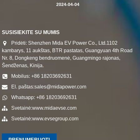
2024-04-04
SUSISIEKITE SU MUMIS
Pridėti: Shenzhen Mida EV Power Co., Ltd.1102
kambarys, 11 aukštas, BTR pastatas, Guangyuan 4th Road
Nr. 8, Dongkeng bendruomenė, Guangmingo rajonas,
Šendženas, Kinija.
Mobilus: +86 18203692631
El. paštas:
sales@midapower.com
Whatsapp: +86 18203692631
Svetainė:
www.midaevse.com
Svetainė:
www.evsegroup.com
PRENUMERUOTI