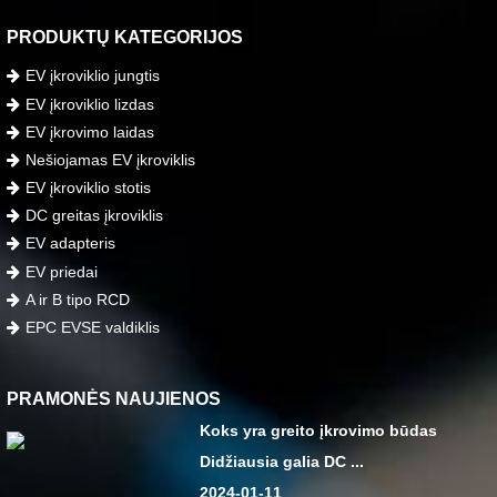
PRODUKTŲ KATEGORIJOS
EV įkroviklio jungtis
EV įkroviklio lizdas
EV įkrovimo laidas
Nešiojamas EV įkroviklis
EV įkroviklio stotis
DC greitas įkroviklis
EV adapteris
EV priedai
A ir B tipo RCD
EPC EVSE valdiklis
PRAMONĖS NAUJIENOS
Koks yra greito įkrovimo būdas
Didžiausia galia DC ...
2024-01-11