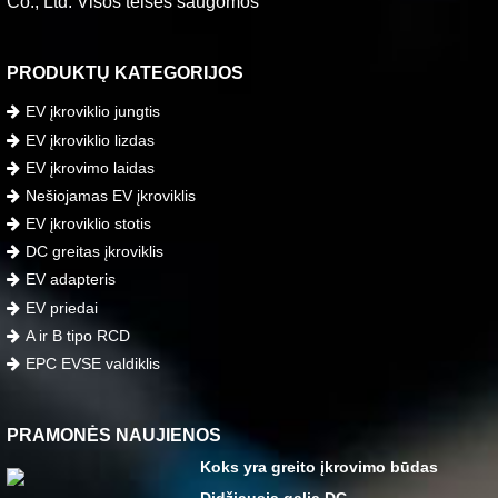
Co., Ltd. Visos teisės saugomos
PRODUKTŲ KATEGORIJOS
EV įkroviklio jungtis
EV įkroviklio lizdas
EV įkrovimo laidas
Nešiojamas EV įkroviklis
EV įkroviklio stotis
DC greitas įkroviklis
EV adapteris
EV priedai
A ir B tipo RCD
EPC EVSE valdiklis
PRAMONĖS NAUJIENOS
Koks yra greito įkrovimo būdas