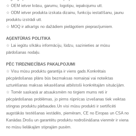
☆ OEM ietver krāsu, garumu, logotipu, iepakojumu utt.
☆ ODM ietver produkta izskata dizainu, funkciju iestatīšanu, jaunu
produktu izstrādi utt.
☆ MOQ ir atkarīgs no dažādiem pielāgotiem pieprasījumiem.
AĢENTŪRAS POLITIKA
☆ Lai iegūtu sīkāku informāciju, lūdzu, sazinieties ar mūsu
pārdošanas nodaļu.
PĒC TIRDZNIECĪBAS PAKALPOJUMI
☆ Visu mūsu produktu garantija ir viens gads.Konkrētais
pēcpārdošanas plāns būs bezmaksas nomaiņai vai noteiktas
uzturēšanas maksas iekasēšanai atbilstoši konkrētajām situācijām.
☆ Tomēr saskaņā ar atsauksmēm no tirgiem mums reti ir
pēcpārdošanas problēmas, jo pirms rūpnīcas izvešanas tiek veiktas
stingras produktu pārbaudes.Un visi mūsu produkti ir sertificēti
augstākās testēšanas iestādēs, piemēram, CE no Eiropas un CSA no
Kanādas.Drošu un garantētu produktu nodrošināšana vienmēr ir viena
no mūsu lielākajām stiprajām pusēm.