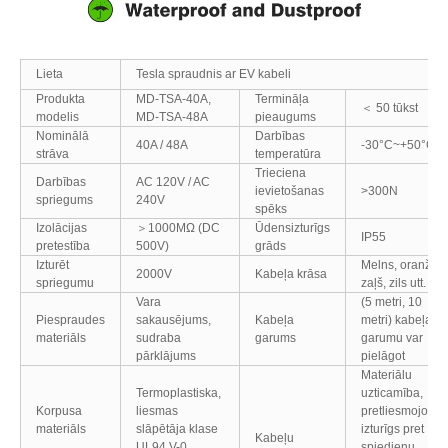
Lieta
Tesla spraudnis ar EV kabeli
Produkta
MD-TSA-40A,
Termināļa
＜ 50 tūkst
modelis
MD-TSA-48A
pieaugums
Nominālā
Darbības
40A / 48A
-30°C~+50°C
strāva
temperatūra
Trieciena
Darbības
AC 120V / AC
ievietošanas
>300N
spriegums
240V
spēks
Izolācijas
＞1000MΩ (DC
Ūdensizturīgs
IP55
pretestība
500V)
grāds
Izturēt
Melns, oranžs,
2000V
Kabeļa krāsa
spriegumu
zaļš, zils utt.
Vara
(5 metri, 10
Piespraudes
sakausējums,
Kabeļa
metri) kabeļa
materiāls
sudraba
garums
garumu var
pārklājums
pielāgot
Materiālu
Termoplastiska,
uzticamība,
Korpusa
liesmas
pretliesmojošs,
materiāls
slāpētāja klase
izturīgs pret
Kabeļu
UL94 V-0
spiedienu,