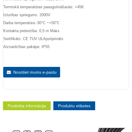
Termiskā temperatūras paaugstināšanās: <45K
Izturības spriegums: 2000V
Darba temperatūra:-30°C ~+50°C
Kontakta pretestība: 0,5 m Maks
Sertifikāts: CE TUV ULApstiprināts
Aizsardzības pakāpe: IP55
Nosūtiet mums e-pastu
Produkta informācija
Produktu etiķetes