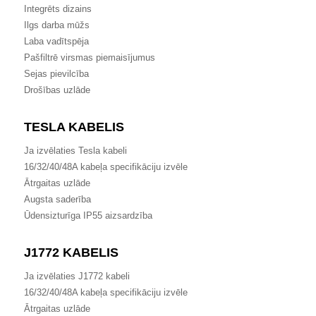
Integrēts dizains
Ilgs darba mūžs
Laba vadītspēja
Pašfiltrē virsmas piemaisījumus
Sejas pievilcība
Drošības uzlāde
TESLA KABELIS
Ja izvēlaties Tesla kabeli
16/32/40/48A kabeļa specifikāciju izvēle
Ātrgaitas uzlāde
Augsta saderība
Ūdensizturīga IP55 aizsardzība
J1772 KABELIS
Ja izvēlaties J1772 kabeli
16/32/40/48A kabeļa specifikāciju izvēle
Ātrgaitas uzlāde