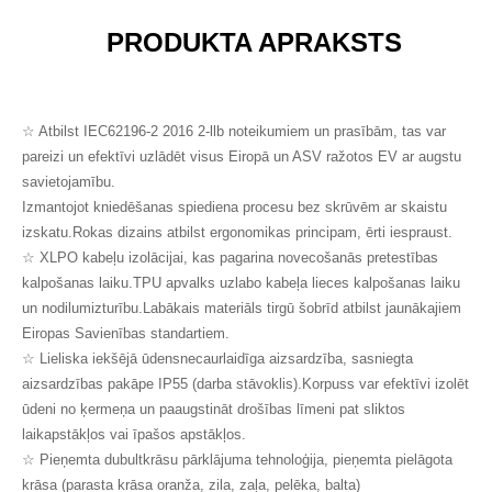
PRODUKTA APRAKSTS
☆ Atbilst IEC62196-2 2016 2-llb noteikumiem un prasībām, tas var
pareizi un efektīvi uzlādēt visus Eiropā un ASV ražotos EV ar augstu
savietojamību.
Izmantojot kniedēšanas spiediena procesu bez skrūvēm ar skaistu
izskatu.Rokas dizains atbilst ergonomikas principam, ērti iespraust.
☆ XLPO kabeļu izolācijai, kas pagarina novecošanās pretestības
kalpošanas laiku.TPU apvalks uzlabo kabeļa lieces kalpošanas laiku
un nodilumizturību.Labākais materiāls tirgū šobrīd atbilst jaunākajiem
Eiropas Savienības standartiem.
☆ Lieliska iekšējā ūdensnecaurlaidīga aizsardzība, sasniegta
aizsardzības pakāpe IP55 (darba stāvoklis).Korpuss var efektīvi izolēt
ūdeni no ķermeņa un paaugstināt drošības līmeni pat sliktos
laikapstākļos vai īpašos apstākļos.
☆ Pieņemta dubultkrāsu pārklājuma tehnoloģija, pieņemta pielāgota
krāsa (parasta krāsa oranža, zila, zaļa, pelēka, balta)