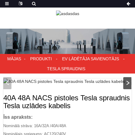
MĀJAS
PRODUKTI
EV LĀDĒTĀJA SAVIENOTĀJS
TESLA SPRAUDNIS
40A 48A NACS pistoles Tesla spraudnis
Tesla uzlādes kabelis
Īss apraksts:
Nominālā strāva: 16A/32A /40A/48A
Nominālais spriegums: AC120/240V