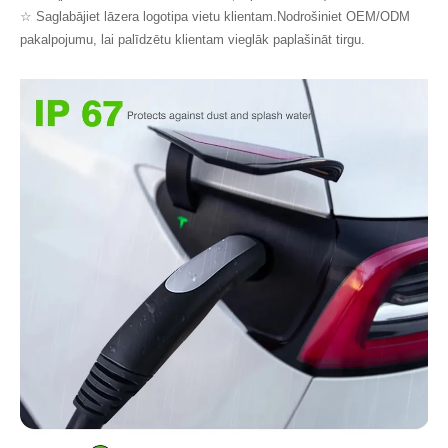
☆ Saglabājiet lāzera logotipa vietu klientam.Nodrošiniet OEM/ODM
pakalpojumu, lai palīdzētu klientam vieglāk paplašināt tirgu.