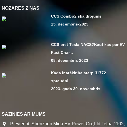
NOZARES ZIŅAS
CCS Combo2 skaidrojums
15. decembris-2023
CCS pret Tesla NACS?Kaut kas par EV
Fast Char...
08. decembris 2023
Kāda ir atšķirība starp J1772
spraudni...
2023. gada 30. novembris
SAZINIES AR MUMS
Pievienot: Shenzhen Mida EV Power Co.,Ltd.Telpa 1102,