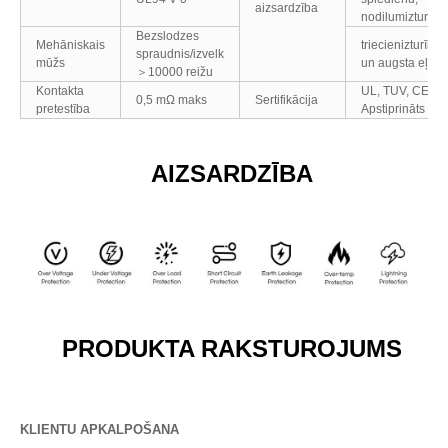
aizsardzība
nodilumizturība
Bezslodzes
Mehāniskais
triecienizturība
spraudnis/izvelk
mūžs
un augsta eļļa
＞10000 reižu
Kontakta
UL, TUV, CE
0,5 mΩ maks
Sertifikācija
pretestība
Apstiprināts
AIZSARDZĪBA
PRODUKTA RAKSTUROJUMS
KLIENTU APKALPOŠANA