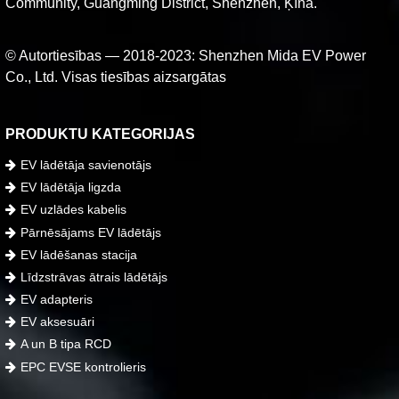
Community, Guangming District, Shenzhen, Ķīna.
© Autortiesības — 2018-2023: Shenzhen Mida EV Power
Co., Ltd. Visas tiesības aizsargātas
PRODUKTU KATEGORIJAS
EV lādētāja savienotājs
EV lādētāja ligzda
EV uzlādes kabelis
Pārnēsājams EV lādētājs
EV lādēšanas stacija
Līdzstrāvas ātrais lādētājs
EV adapteris
EV aksesuāri
A un B tipa RCD
EPC EVSE kontrolieris