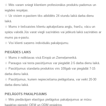
☆ Mēs varam sniegt klientiem profesionālus produktu padomus un
iegādes iespējas.
☆ Uz visiem e-pastiem tiks atbildēts 24 stundu laikā darba dienu
laikā.
☆ Mums ir tiešsaistes klientu apkalpošana angļu, franču, vācu un
spāņu valodā.Jūs varat viegli sazināties vai jebkurā laikā sazināties ar
mums pa e-pastu.
☆ Visi klienti saņems individuālu pakalpojumu.
PIEGĀDES LAIKS
☆ Mums ir noliktavas visā Eiropā un Ziemeļamerikā.
☆ Paraugus vai testa pasūtījumus var piegādāt 2-5 darba dienu laikā.
☆ Pasūtījumus standarta produktos virs 100gab var piegādāt 7-15
darba dienu laikā.
☆ Pasūtījumus, kuriem nepieciešama pielāgošana, var veikt 20-30
darba dienu laikā.
PIELĀGOTS PAKALPOJUMS
☆ Mēs piedāvājam elastīgus pielāgotus pakalpojumus ar mūsu
bagātīgo pieredzi OEM un ODM projektos.