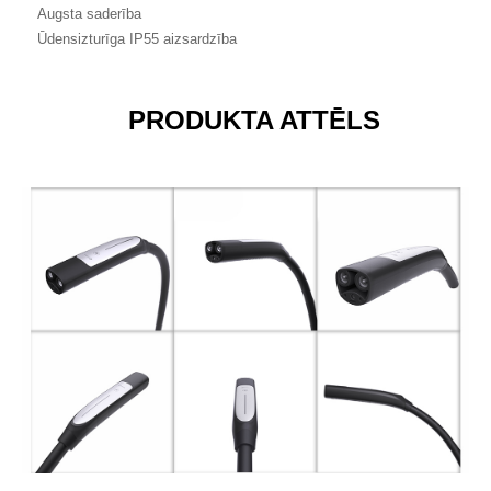
Augsta saderība
Ūdensizturīga IP55 aizsardzība
PRODUKTA ATTĒLS