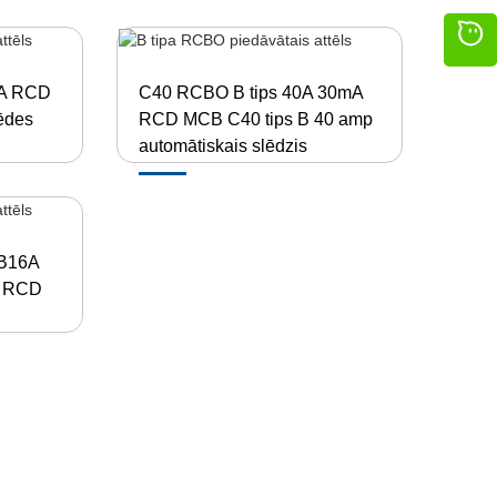
mA RCD
C40 RCBO B tips 40A 30mA
ēdes
RCD MCB C40 tips B 40 amp
automātiskais slēdzis
 B16A
V RCD