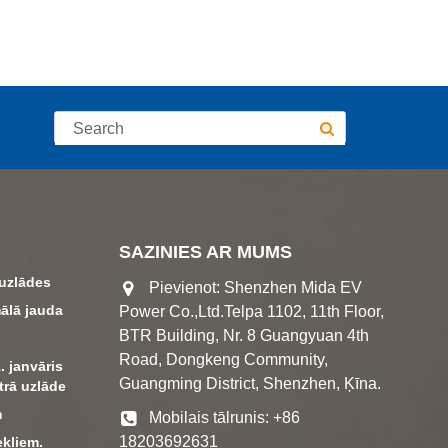
SAZINIES AR MUMS
 uzlādes
Pievienot: Shenzhen Mida EV
ālā jauda
Power Co.,Ltd.Telpa 1102, 11th Floor,
BTR Building, Nr. 8 Guangyuan 4th
Road, Dongkeng Community,
. janvāris
Guangming District, Shenzhen, Ķīna.
trā uzlāde
m
Mobilais tālrunis: +86
18203692631
ekļiem.