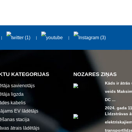
KTU KATEGORIJAS
NOZARES ZIŅAS
Kāds ir ātrās
ētāja savienotājs
veids Maksim
ētāja ligzda
DC ...
ādes kabelis
2024. gada 11
ājams EV lādētājs
Līdzstrāvas ā
ēšanas stacija
elektriskajie
āvas ātrais lādētājs
transportlīdz