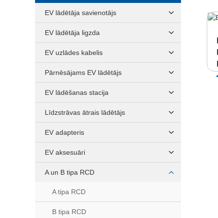
EV lādētāja savienotājs
EV lādētāja ligzda
EV uzlādes kabelis
Pārnēsājams EV lādētājs
EV lādēšanas stacija
Līdzstrāvas ātrais lādētājs
EV adapteris
EV aksesuāri
A un B tipa RCD
A tipa RCD
B tipa RCD