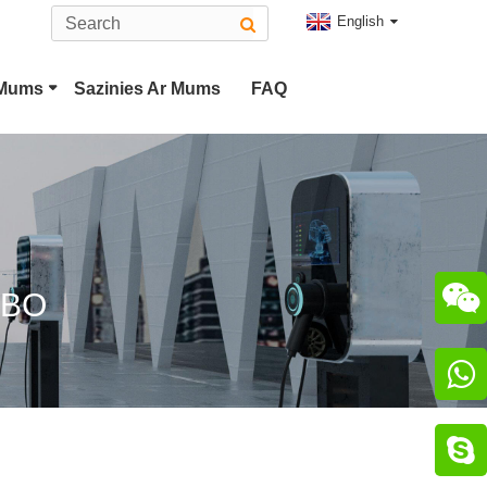
English
 Mums
Sazinies Ar Mums
FAQ
is
2. Tipa EV Savienotājs
 Spraudnis
CHAdeMO Savienotājs

CBO
otājs

