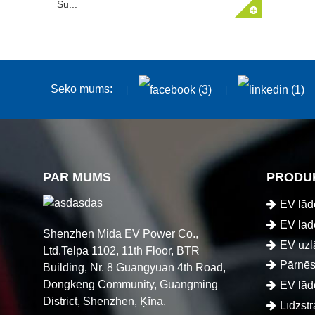
Seko mums:
PAR MUMS
PRODU
EV lād
EV lād
Shenzhen Mida EV Power Co.,
EV uzl
Ltd.Telpa 1102, 11th Floor, BTR
Pārnēs
Building, Nr. 8 Guangyuan 4th Road,
Dongkeng Community, Guangming
EV lād
District, Shenzhen, Ķīna.
Līdzstr