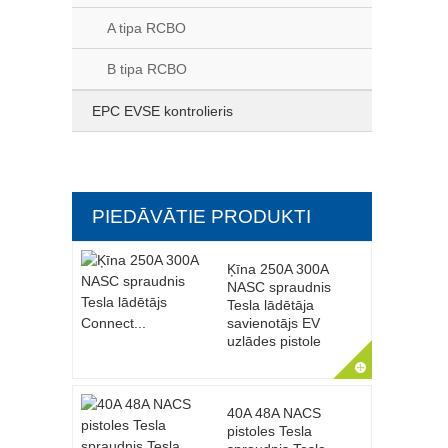
A tipa RCBO
B tipa RCBO
EPC EVSE kontrolieris
PIEDĀVĀTIE PRODUKTI
Ķīna 250A 300A
NASC spraudnis
Tesla lādētāja
savienotājs EV
uzlādes pistole
40A 48A NACS
pistoles Tesla