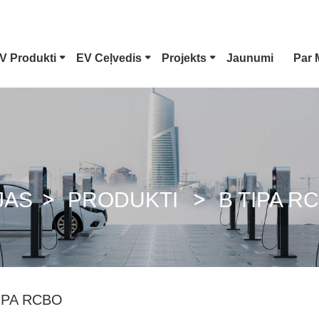
V Produkti
EV Ceļvedis
Projekts
Jaunumi
Par
1. Tipa EV Savienotājs
Tesla Spraudn
CCS Combo 1 Spraudnis
CCS Combo 2
JAS
PRODUKTI
B TIPA R
GB/T Līdzstrāvas Pistole
ChaoJi Savien
IPA RCBO