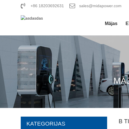
+86 18203692631
sales@midapower.com
Mājas
E
MĀ
B T
KATEGORIJAS