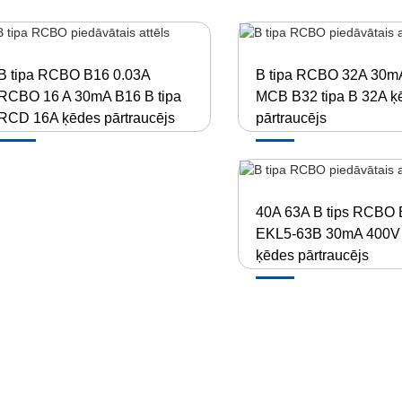
B tipa RCBO B16 0.03A
B tipa RCBO 32A 30
RCBO 16 A 30mA B16 B tipa
MCB B32 tipa B 32A ķ
RCD 16A ķēdes pārtraucējs
pārtraucējs
40A 63A B tips RCBO
EKL5-63B 30mA 400
ķēdes pārtraucējs