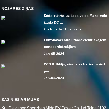
NOZARES ZIŅAS
Kāds ir ātrās uzlādes veids Maksimālā
jauda DC ...
2024. gada 11. janvāris
Līdzstrāvas ātrā uzlāde elektriskajiem
transportlīdzekļiem.
Jan-05-2024
CCS lādētājs, viss, ko vēlaties uzzināt
par...
Jan-04-2024
SAZINIES AR MUMS
Pievienot: Shenzhen Mida EV Power Co.,Ltd.Telpa 1102,