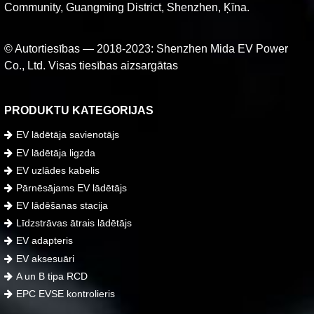
Community, Guangming District, Shenzhen, Ķīna.
© Autortiesības — 2018-2023: Shenzhen Mida EV Power
Co., Ltd. Visas tiesības aizsargātas
PRODUKTU KATEGORIJAS
EV lādētāja savienotājs
EV lādētāja ligzda
EV uzlādes kabelis
Pārnēsājams EV lādētājs
EV lādēšanas stacija
Līdzstrāvas ātrais lādētājs
EV adapteris
EV aksesuāri
A un B tipa RCD
EPC EVSE kontrolieris