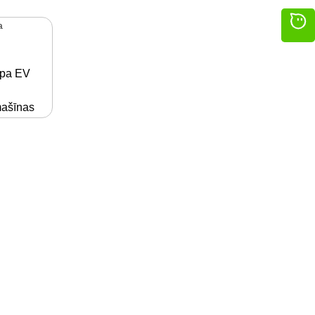
ipa EV
mašīnas