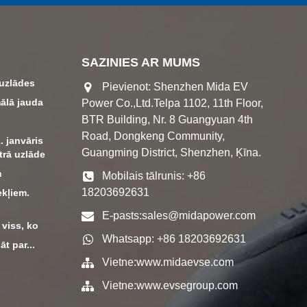
SAZINIES AR MUMS
 uzlādes
Pievienot: Shenzhen Mida EV
ālā jauda
Power Co.,Ltd.Telpa 1102, 11th Floor,
BTR Building, Nr. 8 Guangyuan 4th
Road, Dongkeng Community,
. janvāris
Guangming District, Shenzhen, Ķīna.
trā uzlāde
m
Mobilais tālrunis: +86
18203692631
ekļiem.
E-pasts:
sales@midapower.com
 viss, ko
Whatsapp: +86 18203692631
āt par...
Vietne:
www.midaevse.com
Vietne:
www.evsegroup.com