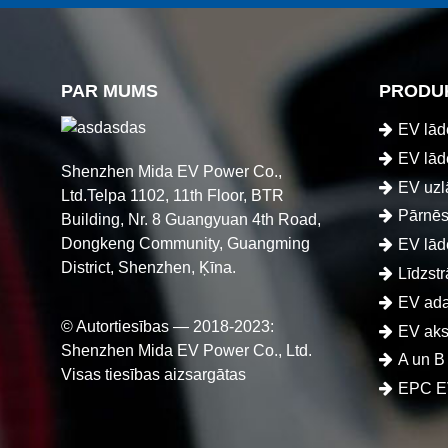
PAR MUMS
PRODU
EV lād
EV lād
Shenzhen Mida EV Power Co.,
EV uzl
Ltd.Telpa 1102, 11th Floor, BTR
Pārnēs
Building, Nr. 8 Guangyuan 4th Road,
Dongkeng Community, Guangming
EV lād
District, Shenzhen, Ķīna.
Līdzstr
EV ada
© Autortiesības — 2018-2023:
EV aks
Shenzhen Mida EV Power Co., Ltd.
A un B
Visas tiesības aizsargātas
EPC EV