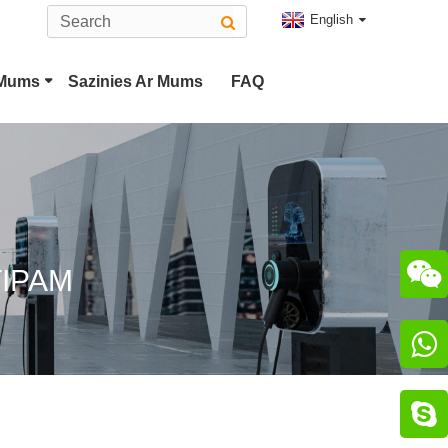
English
 Mums
Sazinies Ar Mums
FAQ
is
2. Tipa EV Savienotājs
 Spraudnis
CHAdeMO Savienotājs

TIPAM
otājs

