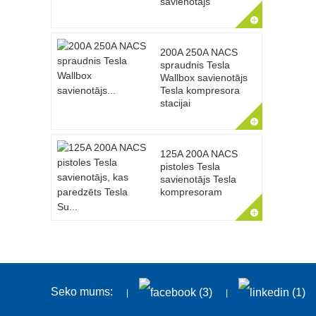
savienotājs
200A 250A NACS
spraudnis Tesla
Wallbox savienotājs
Tesla kompresora
stacijai
125A 200A NACS
pistoles Tesla
savienotājs Tesla
kompresoram
Seko mums: