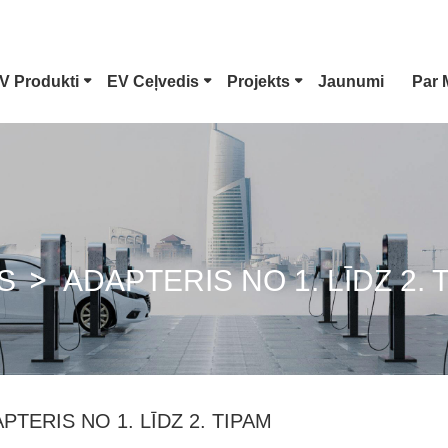
V Produkti
EV Ceļvedis
Projekts
Jaunumi
Par
1. Tipa EV Savienotājs
Tesla Spraudn
CCS Combo 1 Spraudnis
CCS Combo 2
S
ADAPTERIS NO 1. LĪDZ 2. 
GB/T Līdzstrāvas Pistole
ChaoJi Savien
PTERIS NO 1. LĪDZ 2. TIPAM