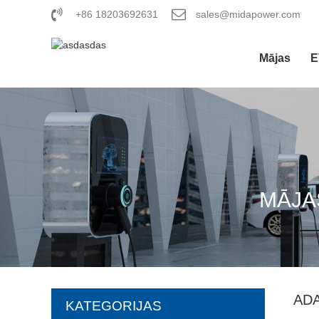
+86 18203692631
sales@midapower.com
Mājas
E
MĀJA
ADA
KATEGORIJAS