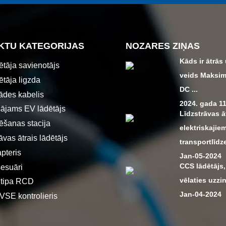
KTU KATEGORIJAS
NOZARES ZIŅAS
Kāds ir ātrās
ētāja savienotājs
veids Maksim
ētāja ligzda
DC ...
ādes kabelis
2024. gada 11
ājams EV lādētājs
Līdzstrāvas ā
ēšanas stacija
elektriskajie
āvas ātrais lādētājs
transportlīdz
pteris
Jan-05-2024
CCS lādētājs,
esuāri
vēlaties uzzin
 tipa RCD
Jan-04-2024
SE kontrolieris