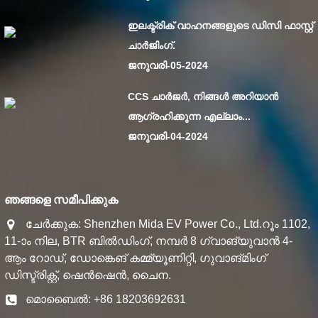
ഇലക്ട്രിക് വാഹനങ്ങളുടെ ഡിസി ഫാസ്റ്റ്
ചാർജിംഗ്.
ജനുവരി-05-2024
CCS ചാർജർ, നിങ്ങൾ അറിയാൻ
ആഗ്രഹിക്കുന്ന എല്ലാം...
ജനുവരി-04-2024
ഞങ്ങളെ സമീപിക്കുക
ചേർക്കുക: Shenzhen Mida EV Power Co., Ltd.റൂം 1102,
11-ാം നില, BTR ബിൽഡിംഗ്, നമ്പർ 8 ഗ്വാങ്‌യുവാൻ 4-
ആം റോഡ്, ഡോങ്കെങ് കമ്മ്യൂണിറ്റി, ഗുവാങ്മിംഗ്
ഡിസ്ട്രിക്റ്റ്, ഷെൻ‌ഷെൻ, ചൈന.
മൊബൈൽ: +86 18203692631