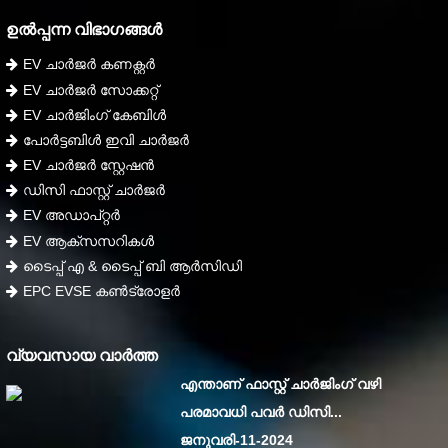
ഉൽപ്പന്ന വിഭാഗങ്ങൾ
EV ചാർജർ കണക്റ്റർ
EV ചാർജർ സോക്കറ്റ്
EV ചാർജിംഗ് കേബിൾ
പോർട്ടബിൾ ഇവി ചാർജർ
EV ചാർജർ സ്റ്റേഷൻ
ഡിസി ഫാസ്റ്റ് ചാർജർ
EV അഡാപ്റ്റർ
EV ആക്സസറികൾ
ടൈപ്പ് എ & ടൈപ്പ് ബി ആർസിഡി
EPC EVSE കൺട്രോളർ
വ്യവസായ വാർത്ത
എന്താണ് ഫാസ്റ്റ് ചാർജിംഗ് വഴി
പരമാവധി പവർ ഡിസി...
ജനുവരി-11-2024