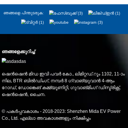
ഞങ്ങളെ പിന്തുടരുക:
ഞങ്ങളേക്കുറിച്ച്
ഷെൻ‌ഷെൻ മിഡ ഇവി പവർ കോ., ലിമിറ്റഡ്.റൂം 1102, 11-ാം
നില, BTR ബിൽഡിംഗ്, നമ്പർ 8 ഗ്വാങ്‌യുവാൻ 4-ആം
റോഡ്, ഡോങ്കെങ് കമ്മ്യൂണിറ്റി, ഗുവാങ്മിംഗ് ഡിസ്ട്രിക്റ്റ്,
ഷെൻ‌ഷെൻ, ചൈന.
© പകർപ്പവകാശം - 2018-2023: Shenzhen Mida EV Power
Co., Ltd. എല്ലാ അവകാശങ്ങളും നിക്ഷിപ്തം