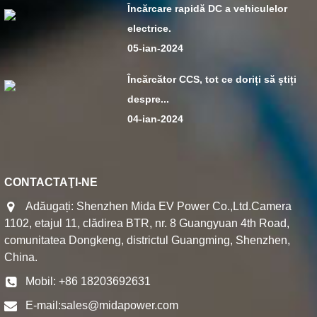
Încărcare rapidă DC a vehiculelor
electrice.
05-ian-2024
Încărcător CCS, tot ce doriți să știți
despre...
04-ian-2024
CONTACTAŢI-NE
Adăugați: Shenzhen Mida EV Power Co.,Ltd.Camera
1102, etajul 11, clădirea BTR, nr. 8 Guangyuan 4th Road,
comunitatea Dongkeng, districtul Guangming, Shenzhen,
China.
Mobil: +86 18203692631
E-mail:
sales@midapower.com