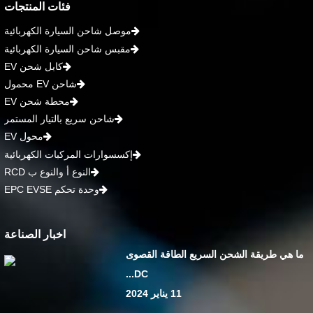
فئات المنتجات
موصل شاحن السيارة الكهربائية
مقبس شاحن السيارة الكهربائية
كابل شحن EV
شاحن EV محمول
محطة شحن EV
شاحن سريع بالتيار المستمر
محول EV
إكسسوارات المركبات الكهربائية
النوع أ والنوع ب RCD
وحدة تحكم EPC EVSE
اخبار الصناعة
ما هي طريقة الشحن السريع الطاقة القصوى
DC...
11 يناير 2024