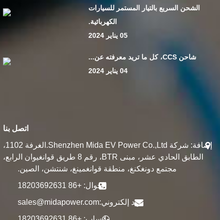
الشحن السريع بالتيار المستمر للسيارات
الكهربائية.
05 يناير 2024
شاحن CCS، كل ما تريد معرفته عن...
04 يناير 2024
اتصل بنا
إضافة: شركة Shenzhen Mida EV Power Co.,Ltd.الغرفة 1102،
الطابق الحادي عشر، مبنى BTR، رقم 8 طريق قوانغيوان الرابع،
مجتمع دونغكنغ، منطقة قوانغمينغ، شنتشن، الصين.
الجوال: +86 18203692631
بريد إلكتروني:
sales@midapower.com
واتساب: +86 18203692631