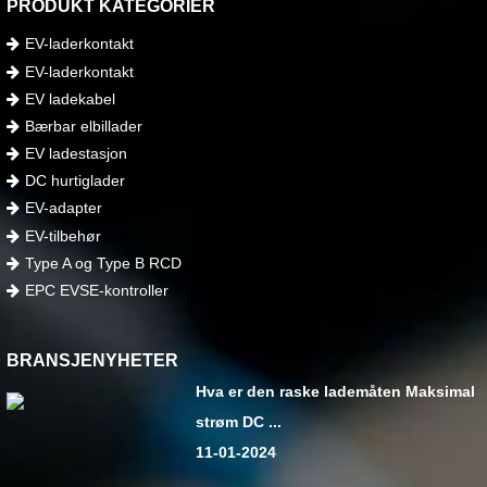
PRODUKT KATEGORIER
EV-laderkontakt
EV-laderkontakt
EV ladekabel
Bærbar elbillader
EV ladestasjon
DC hurtiglader
EV-adapter
EV-tilbehør
Type A og Type B RCD
EPC EVSE-kontroller
BRANSJENYHETER
Hva er den raske lademåten Maksimal
strøm DC ...
11-01-2024