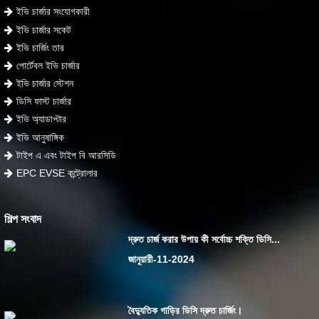
ইভি চার্জার সংযোগকারী
ইভি চার্জার সকেট
ইভি চার্জিং তার
পোর্টেবল ইভি চার্জার
ইভি চার্জার স্টেশন
ডিসি ফাস্ট চার্জার
ইভি অ্যাডাপ্টার
ইভি আনুষাঙ্গিক
টাইপ এ এবং টাইপ বি আরসিডি
EPC EVSE কন্ট্রোলার
শিল্প সংবাদ
দ্রুত চার্জ করার উপায় কী সর্বোচ্চ শক্তি ডিসি...
জানুয়ারী-11-2024
বৈদ্যুতিক গাড়ির ডিসি দ্রুত চার্জিং।