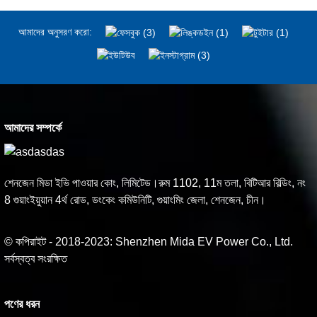
আমাদের অনুসরণ করো:
আমাদের সম্পর্কে
শেনজেন মিডা ইভি পাওয়ার কোং, লিমিটেড।রুম 1102, 11ম তলা, বিটিআর বিল্ডিং, নং
8 গুয়াংইয়ুয়ান 4র্থ রোড, ডংকেং কমিউনিটি, গুয়াংমিং জেলা, শেনজেন, চীন।
© কপিরাইট - 2018-2023: Shenzhen Mida EV Power Co., Ltd.
সর্বস্বত্ব সংরক্ষিত
পণের ধরন