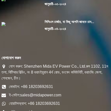
জানুয়ারী-০৫-২০২৪
সিসিএস চার্জার, যা কিছু আপনি জানতে চান...
জানুয়ারী-০৪-২০২৪
যোগাযোগ করুন
যোগ করুন: Shenzhen Mida EV Power Co., Ltd.রুম 1102, 11ম
তলা, বিটিআর বিল্ডিং, নং 8 গুয়াংইয়ুয়ান 4র্থ রোড, ডংকেং কমিউনিটি, গুয়াংমিং জেলা,
শেনজেন, চীন।
মোবাইল: +86 18203692631
ই-মেইল:
sales@midapower.com
হোয়াটসঅ্যাপ: +86 18203692631