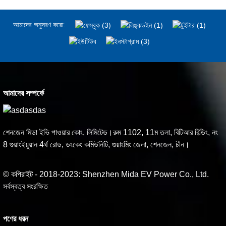
আমাদের অনুসরণ করো:
আমাদের সম্পর্কে
শেনজেন মিডা ইভি পাওয়ার কোং, লিমিটেড।রুম 1102, 11ম তলা, বিটিআর বিল্ডিং, নং
8 গুয়াংইয়ুয়ান 4র্থ রোড, ডংকেং কমিউনিটি, গুয়াংমিং জেলা, শেনজেন, চীন।
© কপিরাইট - 2018-2023: Shenzhen Mida EV Power Co., Ltd.
সর্বস্বত্ব সংরক্ষিত
পণের ধরন