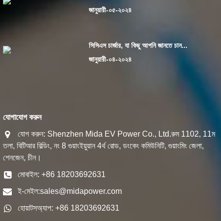
জানুয়ারী-০৫-২০২৪
সিসিএস চার্জার, যা কিছু আপনি জানতে চান...
জানুয়ারী-০৪-২০২৪
যোগাযোগ করুন
যোগ করুন: Shenzhen Mida EV Power Co., Ltd.রুম 1102, 11ম
তলা, বিটিআর বিল্ডিং, নং 8 গুয়াংইয়ুয়ান 4র্থ রোড, ডংকেং কমিউনিটি, গুয়াংমিং জেলা,
শেনজেন, চীন।
মোবাইল: +86 18203692631
ই-মেইল:
sales@midapower.com
হোয়াটসঅ্যাপ: +86 18203692631