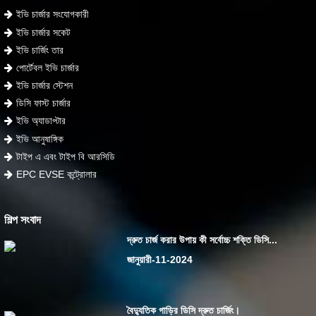
ইভি চার্জার সংযোগকারী
ইভি চার্জার সকেট
ইভি চার্জিং তার
পোর্টেবল ইভি চার্জার
ইভি চার্জার স্টেশন
ডিসি ফাস্ট চার্জার
ইভি অ্যাডাপ্টার
ইভি আনুষাঙ্গিক
টাইপ এ এবং টাইপ বি আরসিডি
EPC EVSE কন্ট্রোলার
শিল্প সংবাদ
দ্রুত চার্জ করার উপায় কী সর্বোচ্চ শক্তি ডিসি...
জানুয়ারী-11-2024
বৈদ্যুতিক গাড়ির ডিসি দ্রুত চার্জিং।