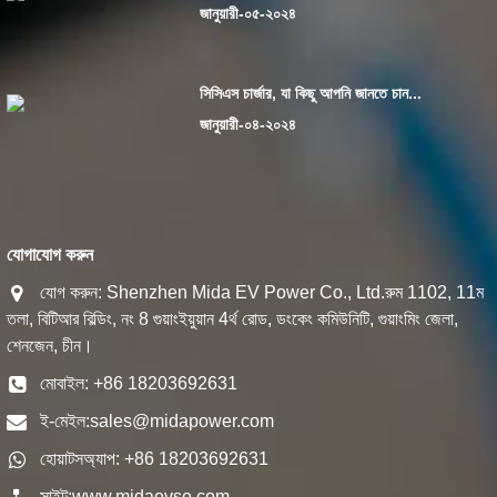
জানুয়ারী-০৫-২০২৪
সিসিএস চার্জার, যা কিছু আপনি জানতে চান...
জানুয়ারী-০৪-২০২৪
যোগাযোগ করুন
যোগ করুন: Shenzhen Mida EV Power Co., Ltd.রুম 1102, 11ম
তলা, বিটিআর বিল্ডিং, নং 8 গুয়াংইয়ুয়ান 4র্থ রোড, ডংকেং কমিউনিটি, গুয়াংমিং জেলা,
শেনজেন, চীন।
মোবাইল: +86 18203692631
ই-মেইল:
sales@midapower.com
হোয়াটসঅ্যাপ: +86 18203692631
সাইট:
www.midaevse.com