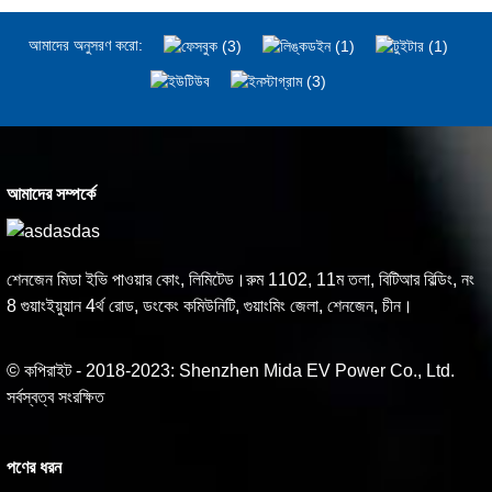
আমাদের অনুসরণ করো:
আমাদের সম্পর্কে
শেনজেন মিডা ইভি পাওয়ার কোং, লিমিটেড।রুম 1102, 11ম তলা, বিটিআর বিল্ডিং, নং
8 গুয়াংইয়ুয়ান 4র্থ রোড, ডংকেং কমিউনিটি, গুয়াংমিং জেলা, শেনজেন, চীন।
© কপিরাইট - 2018-2023: Shenzhen Mida EV Power Co., Ltd.
সর্বস্বত্ব সংরক্ষিত
পণের ধরন