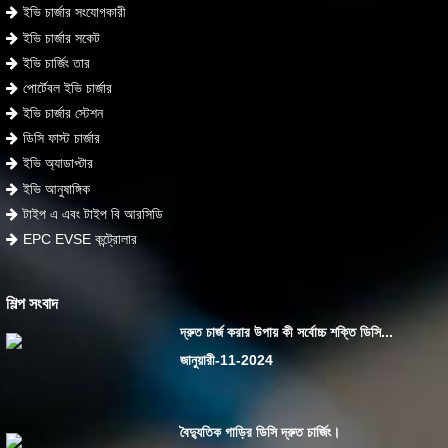
ইভি চার্জার সংযোগকারী
ইভি চার্জার সকেট
ইভি চার্জিং তার
পোর্টেবল ইভি চার্জার
ইভি চার্জার স্টেশন
ডিসি ফাস্ট চার্জার
ইভি অ্যাডাপ্টার
ইভি আনুষাঙ্গিক
টাইপ এ এবং টাইপ বি আরসিডি
EPC EVSE কন্ট্রোলার
শিল্প সংবাদ
দ্রুত চার্জ করার উপায় কী সর্বোচ্চ শক্তি ডিসি...
জানুয়ারী-11-2024
বৈদ্যুতিক গাড়ির ডিসি দ্রুত চার্জিং।