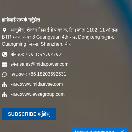
हामीलाई सम्पर्क गर्नुहोस
थप्नुहोस्: शेन्जेन मिडा ईभी पावर कं, लि।कोठा 1102, 11 औं तला,
BTR भवन, नम्बर 8 Guangyuan 4th रोड, Dongkeng समुदाय,
Guangming जिल्ला, Shenzhen, चीन।
मोबाइल: +८६ १८२०३६९२६३१
इमेल:
sales@midapower.com
व्हाट्सएप: +86 18203692631
साइट:
www.midaevse.com
साइट:
www.evsegroup.com
SUBSCRIBE गर्नुहोस्
Leave a message