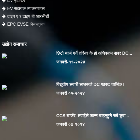
EV एडाप्टर
EV सहायक उपकरणहरू
टाइप ए र टाइप बी आरसीडी
EPC EVSE नियन्त्रक
उद्योग समाचार
छिटो चार्ज गर्ने तरिका के हो अधिकतम पावर DC...
जनवरी-११-२०२४
विद्युतीय सवारी साधनको DC फास्ट चार्जिङ।
जनवरी ०५-२०२४
CCS चार्जर, तपाईले जान्न चाहनुहुने सबै कुरा...
जनवरी ०४-२०२४