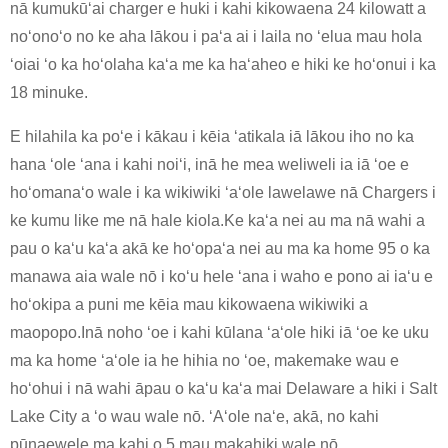
nā kumukūʻai charger e huki i kahi kikowaena 24 kilowatt a
noʻonoʻo no ke aha lākou i paʻa ai i laila no ʻelua mau hola
ʻoiai ʻo ka hoʻolaha kaʻa me ka haʻaheo e hiki ke hoʻonui i ka
18 minuke.
E hilahila ka poʻe i kākau i kēia ʻatikala iā lākou iho no ka
hana ʻole ʻana i kahi noiʻi, inā he mea weliweli ia iā ʻoe e
hoʻomanaʻo wale i ka wikiwiki ʻaʻole lawelawe nā Chargers i
ke kumu like me nā hale kiola.Ke kaʻa nei au ma nā wahi a
pau o kaʻu kaʻa akā ke hoʻopaʻa nei au ma ka home 95 o ka
manawa aia wale nō i koʻu hele ʻana i waho e pono ai iaʻu e
hoʻokipa a puni me kēia mau kikowaena wikiwiki a
maopopo.Inā noho ʻoe i kahi kūlana ʻaʻole hiki iā ʻoe ke uku
ma ka home ʻaʻole ia he hihia no ʻoe, makemake wau e
hoʻohui i nā wahi āpau o kaʻu kaʻa mai Delaware a hiki i Salt
Lake City a ʻo wau wale nō. ʻAʻole naʻe, akā, no kahi
pūnaewele ma kahi o 5 mau makahiki wale nō.