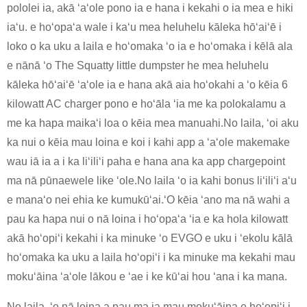
pololei ia, akā ʻaʻole pono ia e hana i kekahi o ia mea e hiki
iaʻu. e hoʻopaʻa wale i kaʻu mea heluhelu kāleka hōʻaiʻē i
loko o ka uku a laila e hoʻomaka ʻo ia e hoʻomaka i kēlā ala
e nānā ʻo The Squatty little dumpster he mea heluhelu
kāleka hōʻaiʻē ʻaʻole ia e hana akā aia hoʻokahi a ʻo kēia 6
kilowatt AC charger pono e hoʻāla ʻia me ka polokalamu a
me ka hapa maikaʻi loa o kēia mea manuahi.No laila, ʻoi aku
ka nui o kēia mau loina e koi i kahi app a ʻaʻole makemake
wau iā ia a i ka liʻiliʻi paha e hana ana ka app chargepoint
ma nā pūnaewele like ʻole.No laila ʻo ia kahi bonus liʻiliʻi aʻu
e manaʻo nei ehia ke kumukūʻai.ʻO kēia ʻano ma nā wahi a
pau ka hapa nui o nā loina i hoʻopaʻa ʻia e ka hola kilowatt
akā hoʻopiʻi kekahi i ka minuke ʻo EVGO e uku i ʻekolu kālā
hoʻomaka ka uku a laila hoʻopiʻi i ka minuke ma kekahi mau
mokuʻāina ʻaʻole lākou e ʻae i ke kūʻai hou ʻana i ka mana.
No laila, ʻo nā loina a pau ma ia mau mokuʻāina e hoʻopiʻi i