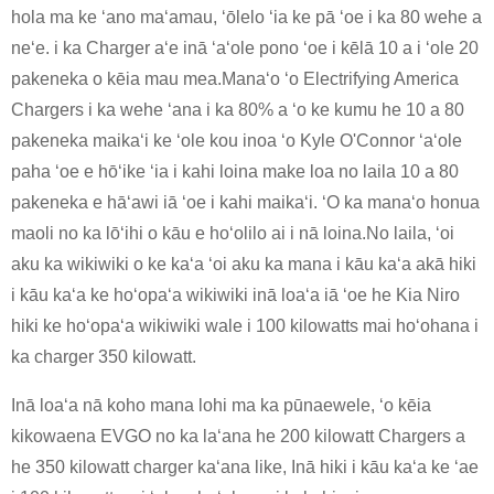
hola ma ke ʻano maʻamau, ʻōlelo ʻia ke pā ʻoe i ka 80 wehe a
neʻe. i ka Charger aʻe inā ʻaʻole pono ʻoe i kēlā 10 a i ʻole 20
pakeneka o kēia mau mea.Manaʻo ʻo Electrifying America
Chargers i ka wehe ʻana i ka 80% a ʻo ke kumu he 10 a 80
pakeneka maikaʻi ke ʻole kou inoa ʻo Kyle O'Connor ʻaʻole
paha ʻoe e hōʻike ʻia i kahi loina make loa no laila 10 a 80
pakeneka e hāʻawi iā ʻoe i kahi maikaʻi. ʻO ka manaʻo honua
maoli no ka lōʻihi o kāu e hoʻolilo ai i nā loina.No laila, ʻoi
aku ka wikiwiki o ke kaʻa ʻoi aku ka mana i kāu kaʻa akā hiki
i kāu kaʻa ke hoʻopaʻa wikiwiki inā loaʻa iā ʻoe he Kia Niro
hiki ke hoʻopaʻa wikiwiki wale i 100 kilowatts mai hoʻohana i
ka charger 350 kilowatt.
Inā loaʻa nā koho mana lohi ma ka pūnaewele, ʻo kēia
kikowaena EVGO no ka laʻana he 200 kilowatt Chargers a
he 350 kilowatt charger kaʻana like, Inā hiki i kāu kaʻa ke ʻae