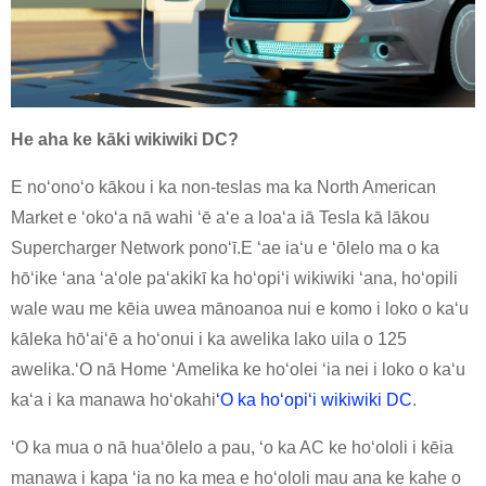
He aha ke kāki wikiwiki DC?
E noʻonoʻo kākou i ka non-teslas ma ka North American
Market e ʻokoʻa nā wahi ʻē aʻe a loaʻa iā Tesla kā lākou
Supercharger Network ponoʻī.E ʻae iaʻu e ʻōlelo ma o ka
hōʻike ʻana ʻaʻole paʻakikī ka hoʻopiʻi wikiwiki ʻana, hoʻopili
wale wau me kēia uwea mānoanoa nui e komo i loko o kaʻu
kāleka hōʻaiʻē a hoʻonui i ka awelika lako uila o 125
awelika.ʻO nā Home ʻAmelika ke hoʻolei ʻia nei i loko o kaʻu
kaʻa i ka manawa hoʻokahi
ʻO ka hoʻopiʻi wikiwiki DC
.
ʻO ka mua o nā huaʻōlelo a pau, ʻo ka AC ke hoʻololi i kēia
manawa i kapa ʻia no ka mea e hoʻololi mau ana ke kahe o