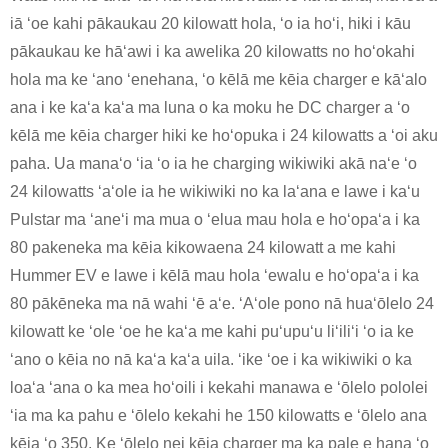
iā ʻoe kahi pākaukau 20 kilowatt hola, ʻo ia hoʻi, hiki i kāu
pākaukau ke hāʻawi i ka awelika 20 kilowatts no hoʻokahi
hola ma ke ʻano ʻenehana, ʻo kēlā me kēia charger e kāʻalo
ana i ke kaʻa kaʻa ma luna o ka moku he DC charger a ʻo
kēlā me kēia charger hiki ke hoʻopuka i 24 kilowatts a ʻoi aku
paha. Ua manaʻo ʻia ʻo ia he charging wikiwiki akā naʻe ʻo
24 kilowatts ʻaʻole ia he wikiwiki no ka laʻana e lawe i kaʻu
Pulstar ma ʻaneʻi ma mua o ʻelua mau hola e hoʻopaʻa i ka
80 pakeneka ma kēia kikowaena 24 kilowatt a me kahi
Hummer EV e lawe i kēlā mau hola ʻewalu e hoʻopaʻa i ka
80 pākēneka ma nā wahi ʻē aʻe. ʻAʻole pono nā huaʻōlelo 24
kilowatt ke ʻole ʻoe he kaʻa me kahi puʻupuʻu liʻiliʻi ʻo ia ke
ʻano o kēia no nā kaʻa kaʻa uila. ʻike ʻoe i ka wikiwiki o ka
loaʻa ʻana o ka mea hoʻoili i kekahi manawa e ʻōlelo pololei
ʻia ma ka pahu e ʻōlelo kekahi he 150 kilowatts e ʻōlelo ana
kēia ʻo 350. Ke ʻōlelo nei kēia charger ma ka pale e hana ʻo