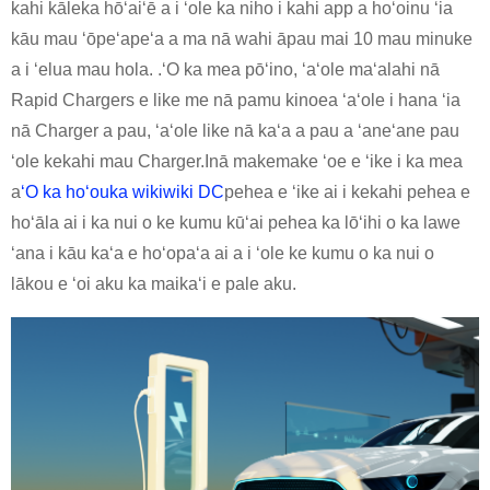
kahi kāleka hōʻaiʻē a i ʻole ka niho i kahi app a hoʻoinu ʻia
kāu mau ʻōpeʻapeʻa a ma nā wahi āpau mai 10 mau minuke
a i ʻelua mau hola. .ʻO ka mea pōʻino, ʻaʻole maʻalahi nā
Rapid Chargers e like me nā pamu kinoea ʻaʻole i hana ʻia
nā Charger a pau, ʻaʻole like nā kaʻa a pau a ʻaneʻane pau
ʻole kekahi mau Charger.Inā makemake ʻoe e ʻike i ka mea
a
ʻO ka hoʻouka wikiwiki DC
pehea e ʻike ai i kekahi pehea e
hoʻāla ai i ka nui o ke kumu kūʻai pehea ka lōʻihi o ka lawe
ʻana i kāu kaʻa e hoʻopaʻa ai a i ʻole ke kumu o ka nui o
lākou e ʻoi aku ka maikaʻi e pale aku.