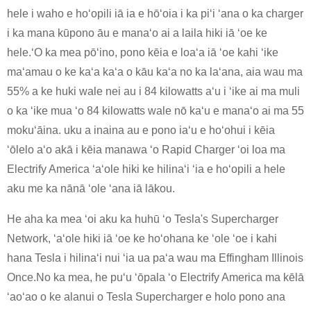
hele i waho e hoʻopili iā ia e hōʻoia i ka piʻi ʻana o ka charger
i ka mana kūpono āu e manaʻo ai a laila hiki iā ʻoe ke
hele.ʻO ka mea pōʻino, pono kēia e loaʻa iā ʻoe kahi ʻike
maʻamau o ke kaʻa kaʻa o kāu kaʻa no ka laʻana, aia wau ma
55% a ke huki wale nei au i 84 kilowatts aʻu i ʻike ai ma muli
o ka ʻike mua ʻo 84 kilowatts wale nō kaʻu e manaʻo ai ma 55
mokuʻāina. uku a inaina au e pono iaʻu e hoʻohui i kēia
ʻōlelo aʻo akā i kēia manawa ʻo Rapid Charger ʻoi loa ma
Electrify America ʻaʻole hiki ke hilinaʻi ʻia e hoʻopili a hele
aku me ka nānā ʻole ʻana iā lākou.
He aha ka mea ʻoi aku ka huhū ʻo Tesla's Supercharger
Network, ʻaʻole hiki iā ʻoe ke hoʻohana ke ʻole ʻoe i kahi
hana Tesla i hilinaʻi nui ʻia ua paʻa wau ma Effingham Illinois
Once.No ka mea, he puʻu ʻōpala ʻo Electrify America ma kēlā
ʻaoʻao o ke alanui o Tesla Supercharger e holo pono ana