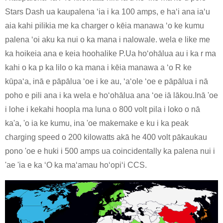
Stars Dash ua kaupalena ʻia i ka 100 amps, e haʻi ana iaʻu
aia kahi pilikia me ka charger o kēia manawa ʻo ke kumu
palena ʻoi aku ka nui o ka mana i nalowale. wela e like me
ka hoikeia ana e keia hoohalike P.Ua hoʻohālua au i ka r ma
kahi o ka p ka lilo o ka mana i kēia manawa a ʻo R ke
kūpaʻa, inā e pāpālua ʻoe i ke au, ʻaʻole ʻoe e pāpālua i nā
poho e pili ana i ka wela e hoʻohālua ana ʻoe iā lākou.Inā 'oe
i lohe i kekahi hoopla ma luna o 800 volt pila i loko o nā
ka'a, 'o ia ke kumu, ina 'oe makemake e ku i ka peak
charging speed o 200 kilowatts akā he 400 volt pākaukau
pono 'oe e huki i 500 amps ua coincidentally ka palena nui i
'ae 'ia e ka ʻO ka maʻamau hoʻopiʻi CCS.