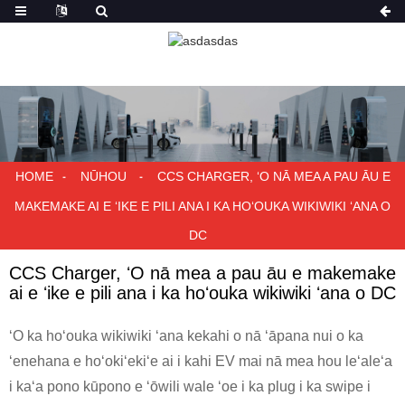
HOME
NŪHOU
CCS CHARGER, ʻO NĀ MEA A PAU ĀU E
MAKEMAKE AI E ʻIKE E PILI ANA I KA HOʻOUKA WIKIWIKI ʻANA O
DC
CCS Charger, ʻO nā mea a pau āu e makemake
ai e ʻike e pili ana i ka hoʻouka wikiwiki ʻana o DC
ʻO ka hoʻouka wikiwiki ʻana kekahi o nā ʻāpana nui o ka
ʻenehana e hoʻokiʻekiʻe ai i kahi EV mai nā mea hou leʻaleʻa
i kaʻa pono kūpono e ʻōwili wale ʻoe i ka plug i ka swipe i