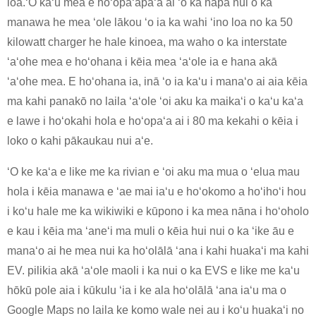
loa.ʻO kaʻu mea e hoʻopaʻapaʻa ai ʻo ka hapa nui o ka
manawa he mea ʻole lākou ʻo ia ka wahi ʻino loa no ka 50
kilowatt charger he hale kinoea, ma waho o ka interstate
ʻaʻohe mea e hoʻohana i kēia mea ʻaʻole ia e hana akā
ʻaʻohe mea. E hoʻohana ia, inā ʻo ia kaʻu i manaʻo ai aia kēia
ma kahi panakō no laila ʻaʻole ʻoi aku ka maikaʻi o kaʻu kaʻa
e lawe i hoʻokahi hola e hoʻopaʻa ai i 80 ma kekahi o kēia i
loko o kahi pākaukau nui aʻe.
ʻO ke kaʻa e like me ka rivian e ʻoi aku ma mua o ʻelua mau
hola i kēia manawa e ʻae mai iaʻu e hoʻokomo a hoʻihoʻi hou
i koʻu hale me ka wikiwiki e kūpono i ka mea nāna i hoʻoholo
e kau i kēia ma ʻaneʻi ma muli o kēia hui nui o ka ʻike āu e
manaʻo ai he mea nui ka hoʻolālā ʻana i kahi huakaʻi ma kahi
EV. pilikia akā ʻaʻole maoli i ka nui o ka EVS e like me kaʻu
hōkū pole aia i kūkulu ʻia i ke ala hoʻolālā ʻana iaʻu ma o
Google Maps no laila ke komo wale nei au i koʻu huakaʻi no