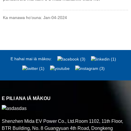
Ka manawa hoʻouna: Jan-04-2024
E hahai mai iā mākou:
E PILI ANA IĀ MĀKOU
Shenzhen Mida EV Power Co., Ltd.Room 1102, 11th Floor,
BTR Building, No. 8 Guangyuan 4th Road, Dongkeng