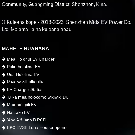
Community, Guangming District, Shenzhen, Kina.
© Kuleana kope - 2018-2023: Shenzhen Mida EV Power Co.,
Ltd. Mālama ʻia nā kuleana āpau
MĀHELE HUAHANA
Mea Hoʻohui EV Charger
Puku hoʻolima EV
Uea Hoʻolima EV
Mea hoʻoili uila uila
EV Charger Station
ʻO ka mea hoʻokomo wikiwiki DC
Mea hoʻopili EV
Nā Lako EV
ʻAno A & ʻano B RCD
EPC EVSE Luna Hooponopono