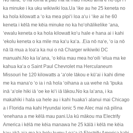
ka minuke i ka uku wikiwiki loa.Ua ʻike au he 25 keneta no
ka hola kilowatt a ʻo ka mea pipiʻi loa aʻu i ʻike ai he 60
keneta i kēlā me kēia minuke no ka hoʻohālikelike ʻana,
ʻewalu keneta o ka hola kilowatt koʻu hale e hana ai i kahi
ʻekolu keneta o ka mile ma kaʻu kaʻa. .Eia nō naʻe, ʻo ia nō
nā lā mua a loaʻa ka nui o nā Charger wikiwiki DC
manuahi.No ka laʻana, ʻo kēia mau mea hoʻoili ʻelua ma ke
kahua kaʻa o Saint Paul Chevrolet ma Herculaneum
Missouri he 120 kilowatts a ʻaʻole lākou e kūʻai i kahi dime
me ka manaʻo ʻo ia i nā hola ʻoihana a ua wehe nā ʻīpuka
inā ʻaʻole hiki iā ʻoe ke kiʻi iā lākou.No ka laʻana, i ka
makahiki i hala ua hele au i kahi huakaʻi alanui mai Chicago
a i Florida ma kahi Hyundai ionic 5 me Alec mai nā pilina
ʻenehana a me kēlā mau pani.Ua kū mākou ma Electrify
America i kēlā me kēia manawa he 25 kālā i kēlā me kēia
kau akā aia ma ka helu kumu.Loaʻa iā Electrify America kahi