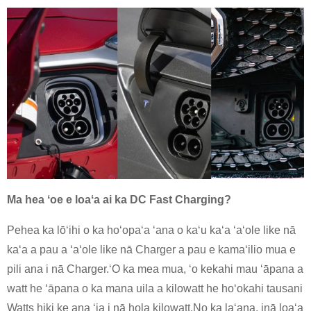
Ma hea ʻoe e loaʻa ai ka DC Fast Charging?
Pehea ka lōʻihi o ka hoʻopaʻa ʻana o kaʻu kaʻa ʻaʻole like nā
kaʻa a pau a ʻaʻole like nā Charger a pau e kamaʻilio mua e
pili ana i nā Charger.ʻO ka mea mua, ʻo kekahi mau ʻāpana a
watt he ʻāpana o ka mana uila a kilowatt he hoʻokahi tausani
Watts hiki ke ana ʻia i nā hola kilowatt.No ka laʻana, inā loaʻa