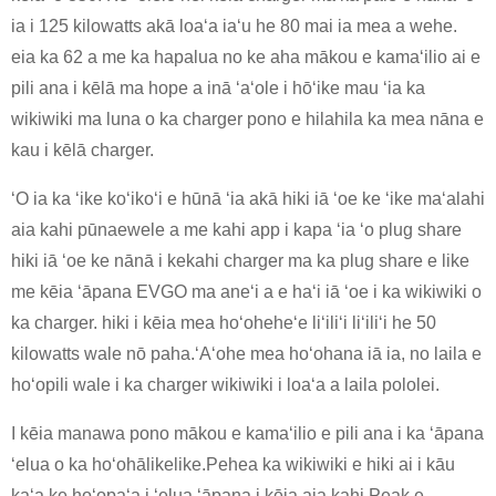
ia i 125 kilowatts akā loaʻa iaʻu he 80 mai ia mea a wehe.
eia ka 62 a me ka hapalua no ke aha mākou e kamaʻilio ai e
pili ana i kēlā ma hope a inā ʻaʻole i hōʻike mau ʻia ka
wikiwiki ma luna o ka charger pono e hilahila ka mea nāna e
kau i kēlā charger.
ʻO ia ka ʻike koʻikoʻi e hūnā ʻia akā hiki iā ʻoe ke ʻike maʻalahi
aia kahi pūnaewele a me kahi app i kapa ʻia ʻo plug share
hiki iā ʻoe ke nānā i kekahi charger ma ka plug share e like
me kēia ʻāpana EVGO ma aneʻi a e haʻi iā ʻoe i ka wikiwiki o
ka charger. hiki i kēia mea hoʻoheheʻe liʻiliʻi liʻiliʻi he 50
kilowatts wale nō paha.ʻAʻohe mea hoʻohana iā ia, no laila e
hoʻopili wale i ka charger wikiwiki i loaʻa a laila pololei.
I kēia manawa pono mākou e kamaʻilio e pili ana i ka ʻāpana
ʻelua o ka hoʻohālikelike.Pehea ka wikiwiki e hiki ai i kāu
kaʻa ke hoʻopaʻa i ʻelua ʻāpana i kēia aia kahi Peak e