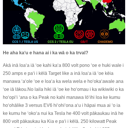
He aha kaʻu e hana ai i ka wā o ka trval?
Akā inā loaʻa iā ʻoe kahi kaʻa 800 volt pono ʻoe e huki wale i
250 amps e paʻi i kēlā Target like a inā loaʻa iā ʻoe kēia
manawa ʻaʻole ʻoe e loaʻa ka wela wela e hoʻokaʻawale ana
ʻoe iā lākou.No laila hiki iā ʻoe ke hoʻomau i ka wikiwiki o ka
hoʻopiʻi ʻana o ka Peak no kahi manawa lōʻihi loa ke kumu
hoʻohālike 3 versus EV6 hiʻohiʻona aʻu i hāpai mua ai ʻo ia
ke kumu he ʻokoʻa nui ka Tesla he 400 volt pākaukau inā he
800 volt pākaukau ka Kia e paʻi i kēlā. 250 kilowatt Peak