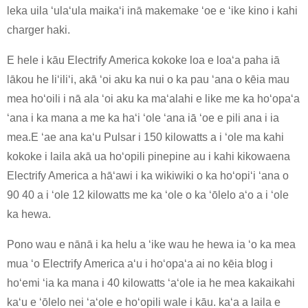
leka uila ʻulaʻula maikaʻi inā makemake ʻoe e ʻike kino i kahi
charger haki.
E hele i kāu Electrify America kokoke loa e loaʻa paha iā
lākou he liʻiliʻi, akā ʻoi aku ka nui o ka pau ʻana o kēia mau
mea hoʻoili i nā ala ʻoi aku ka maʻalahi e like me ka hoʻopaʻa
ʻana i ka mana a me ka haʻi ʻole ʻana iā ʻoe e pili ana i ia
mea.E ʻae ana kaʻu Pulsar i 150 kilowatts a i ʻole ma kahi
kokoke i laila akā ua hoʻopili pinepine au i kahi kikowaena
Electrify America a hāʻawi i ka wikiwiki o ka hoʻopiʻi ʻana o
90 40 a i ʻole 12 kilowatts me ka ʻole o ka ʻōlelo aʻo a i ʻole
ka hewa.
Pono wau e nānā i ka helu a ʻike wau he hewa ia ʻo ka mea
mua ʻo Electrify America aʻu i hoʻopaʻa ai no kēia blog i
hoʻemi ʻia ka mana i 40 kilowatts ʻaʻole ia he mea kakaikahi
kaʻu e ʻōlelo nei ʻaʻole e hoʻopili wale i kāu. kaʻa a laila e