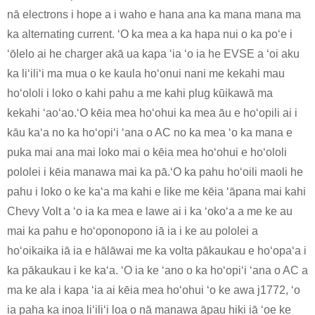
nā electrons i hope a i waho e hana ana ka mana mana ma
ka alternating current. ʻO ka mea a ka hapa nui o ka poʻe i
ʻōlelo ai he charger akā ua kapa ʻia ʻo ia he EVSE a ʻoi aku
ka liʻiliʻi ma mua o ke kaula hoʻonui nani me kekahi mau
hoʻololi i loko o kahi pahu a me kahi plug kūikawā ma
kekahi ʻaoʻao.ʻO kēia mea hoʻohui ka mea āu e hoʻopili ai i
kāu kaʻa no ka hoʻopiʻi ʻana o AC no ka mea ʻo ka mana e
puka mai ana mai loko mai o kēia mea hoʻohui e hoʻololi
pololei i kēia manawa mai ka pā.ʻO ka pahu hoʻoili maoli he
pahu i loko o ke kaʻa ma kahi e like me kēia ʻāpana mai kahi
Chevy Volt a ʻo ia ka mea e lawe ai i ka ʻokoʻa a me ke au
mai ka pahu e hoʻoponopono iā ia i ke au pololei a
hoʻoikaika iā ia e hālāwai me ka volta pākaukau e hoʻopaʻa i
ka pākaukau i ke kaʻa. ʻO ia ke ʻano o ka hoʻopiʻi ʻana o AC a
ma ke ala i kapa ʻia ai kēia mea hoʻohui ʻo ke awa j1772, ʻo
ia paha ka inoa liʻiliʻi loa o nā manawa āpau hiki iā ʻoe ke