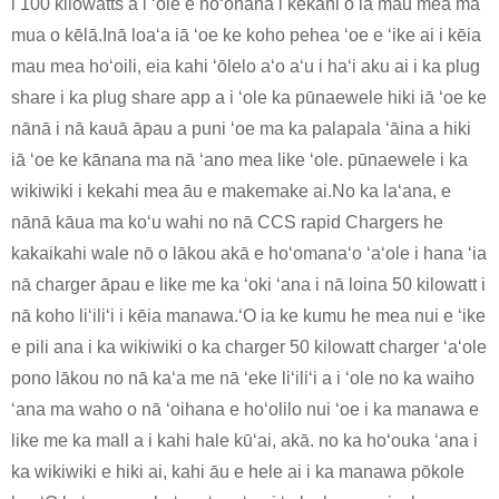
i 100 kilowatts a i ʻole e hoʻohana i kekahi o ia mau mea ma
mua o kēlā.Inā loaʻa iā ʻoe ke koho pehea ʻoe e ʻike ai i kēia
mau mea hoʻoili, eia kahi ʻōlelo aʻo aʻu i haʻi aku ai i ka plug
share i ka plug share app a i ʻole ka pūnaewele hiki iā ʻoe ke
nānā i nā kauā āpau a puni ʻoe ma ka palapala ʻāina a hiki
iā ʻoe ke kānana ma nā ʻano mea like ʻole. pūnaewele i ka
wikiwiki i kekahi mea āu e makemake ai.No ka laʻana, e
nānā kāua ma koʻu wahi no nā CCS rapid Chargers he
kakaikahi wale nō o lākou akā e hoʻomanaʻo ʻaʻole i hana ʻia
nā charger āpau e like me ka ʻoki ʻana i nā loina 50 kilowatt i
nā koho liʻiliʻi i kēia manawa.ʻO ia ke kumu he mea nui e ʻike
e pili ana i ka wikiwiki o ka charger 50 kilowatt charger ʻaʻole
pono lākou no nā kaʻa me nā ʻeke liʻiliʻi a i ʻole no ka waiho
ʻana ma waho o nā ʻoihana e hoʻolilo nui ʻoe i ka manawa e
like me ka mall a i kahi hale kūʻai, akā. no ka hoʻouka ʻana i
ka wikiwiki e hiki ai, kahi āu e hele ai i ka manawa pōkole