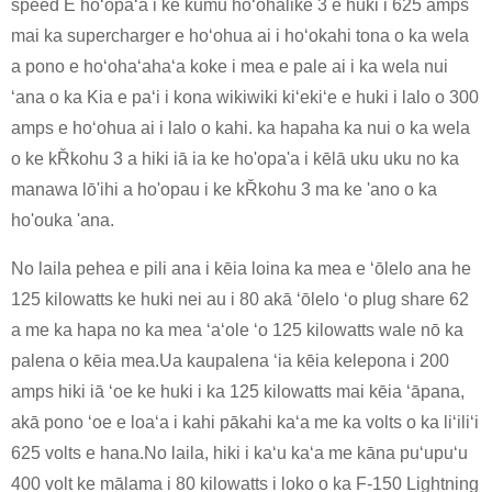
speed E hoʻopaʻa i ke kumu hoʻohālike 3 e huki i 625 amps
mai ka supercharger e hoʻohua ai i hoʻokahi tona o ka wela
a pono e hoʻohaʻahaʻa koke i mea e pale ai i ka wela nui
ʻana o ka Kia e paʻi i kona wikiwiki kiʻekiʻe e huki i lalo o 300
amps e hoʻohua ai i lalo o kahi. ka hapaha ka nui o ka wela
o ke kŘkohu 3 a hiki iā ia ke ho'opa'a i kēlā uku uku no ka
manawa lō'ihi a ho'opau i ke kŘkohu 3 ma ke 'ano o ka
ho'ouka 'ana.
No laila pehea e pili ana i kēia loina ka mea e ʻōlelo ana he
125 kilowatts ke huki nei au i 80 akā ʻōlelo ʻo plug share 62
a me ka hapa no ka mea ʻaʻole ʻo 125 kilowatts wale nō ka
palena o kēia mea.Ua kaupalena ʻia kēia kelepona i 200
amps hiki iā ʻoe ke huki i ka 125 kilowatts mai kēia ʻāpana,
akā pono ʻoe e loaʻa i kahi pākahi kaʻa me ka volts o ka liʻiliʻi
625 volts e hana.No laila, hiki i kaʻu kaʻa me kāna puʻupuʻu
400 volt ke mālama i 80 kilowatts i loko o ka F-150 Lightning