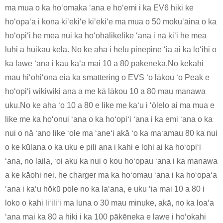
ma mua o ka hoʻomaka ʻana e hoʻemi i ka EV6 hiki ke
hoʻopaʻa i kona kiʻekiʻe kiʻekiʻe ma mua o 50 mokuʻāina o ka
hoʻopiʻi he mea nui ka hoʻohālikelike ʻana i nā kiʻi he mea
luhi a huikau kēlā. No ke aha i helu pinepine ʻia ai ka lōʻihi o
ka lawe ʻana i kāu kaʻa mai 10 a 80 pakeneka.No kekahi
mau hiʻohiʻona eia ka smattering o EVS ʻo lākou ʻo Peak e
hoʻopiʻi wikiwiki ana a me kā lākou 10 a 80 mau manawa
uku.No ke aha ʻo 10 a 80 e like me kaʻu i ʻōlelo ai ma mua e
like me ka hoʻonui ʻana o ka hoʻopiʻi ʻana i ka emi ʻana o ka
nui o nā ʻano like ʻole ma ʻaneʻi akā ʻo ka maʻamau 80 ka nui
o ke kūlana o ka uku e pili ana i kahi e lohi ai ka hoʻopiʻi
ʻana, no laila, ʻoi aku ka nui o kou hoʻopau ʻana i ka manawa
a ke kāohi nei. he charger ma ka hoʻomau ʻana i ka hoʻopaʻa
ʻana i kaʻu hōkū pole no ka laʻana, e uku ʻia mai 10 a 80 i
loko o kahi liʻiliʻi ma luna o 30 mau minuke, akā, no ka loaʻa
ʻana mai ka 80 a hiki i ka 100 pākēneka e lawe i hoʻokahi