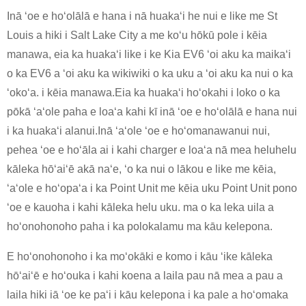
Inā ʻoe e hoʻolālā e hana i nā huakaʻi he nui e like me St
Louis a hiki i Salt Lake City a me koʻu hōkū pole i kēia
manawa, eia ka huakaʻi like i ke Kia EV6 ʻoi aku ka maikaʻi
o ka EV6 a ʻoi aku ka wikiwiki o ka uku a ʻoi aku ka nui o ka
ʻokoʻa. i kēia manawa.Eia ka huakaʻi hoʻokahi i loko o ka
pōkā ʻaʻole paha e loaʻa kahi kī inā ʻoe e hoʻolālā e hana nui
i ka huakaʻi alanui.Inā ʻaʻole ʻoe e hoʻomanawanui nui,
pehea ʻoe e hoʻāla ai i kahi charger e loaʻa nā mea heluhelu
kāleka hōʻaiʻē akā naʻe, ʻo ka nui o lākou e like me kēia,
ʻaʻole e hoʻopaʻa i ka Point Unit me kēia uku Point Unit pono
ʻoe e kauoha i kahi kāleka helu uku. ma o ka leka uila a
hoʻonohonoho paha i ka polokalamu ma kāu kelepona.
E hoʻonohonoho i ka moʻokāki e komo i kāu ʻike kāleka
hōʻaiʻē e hoʻouka i kahi koena a laila pau nā mea a pau a
laila hiki iā ʻoe ke paʻi i kāu kelepona i ka pale a hoʻomaka