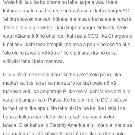
ʻaʻole hiki iaʻu ke hoʻohana no laila ua paʻa wau i kēlā
kūlanakauhale i nā hola 5 e hoʻopaʻa ana i kahi charger AC
ʻehiku kilowatt ma kahi hōkele, ma mua o ka haʻalele ʻana iā
Tesla e ʻoluʻolu e wehe. i kāu Supercharger Network ʻAʻole
wau mālama.Inā hoʻohui ʻoe i kahi paʻa CCS i ka Chargers e
kūʻai aku i kahi mea hoʻopili i nā mea a pau e hoʻokō ʻia ai e
ʻoluʻolu ʻo ia wale nō kāu e ʻike e pili ana i ka hoʻouka
wikiwiki ʻana i kēia manawa.
E luʻu liʻiliʻi me kekahi mau ʻike hou aʻe ʻaʻole pono, akā
maikaʻi ka ʻike ʻana i ka mana a ʻo ke kiaʻi wale nō nā
manawa voli i ka amperage P like me VI kahi V he volta a ʻo
wau i nā amps i kaʻu Pulstar.Ke hoʻopiʻi nei ʻo DC e hāʻawi
iā ʻoe i kēia ʻike āpau, No laila hiki iā ʻoe ke ʻike i kēia i ka
hana a kōkua maoli kēia ʻike i kekahi manawa no ka
laʻana.ʻO ke kahua ʻo Electrify America aʻu i ʻōlelo ai ma mua
i kaupalena ʻia i 40 kilowatts hiki iaʻu ke ʻike ma koʻu pole