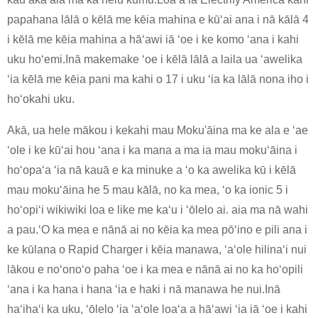
papahana lālā o kēlā me kēia mahina e kūʻai ana i nā kālā 4
i kēlā me kēia mahina a hāʻawi iā ʻoe i ke komo ʻana i kahi
uku hoʻemi.Inā makemake ʻoe i kēlā lālā a laila ua ʻawelika
ʻia kēlā me kēia pani ma kahi o 17 i uku ʻia ka lālā nona iho i
hoʻokahi uku.
Akā, ua hele mākou i kekahi mau Moku'āina ma ke ala e ʻae
ʻole i ke kūʻai hou ʻana i ka mana a ma ia mau mokuʻāina i
hoʻopaʻa ʻia nā kauā e ka minuke a ʻo ka awelika kū i kēlā
mau mokuʻāina he 5 mau kālā, no ka mea, ʻo ka ionic 5 i
hoʻopiʻi wikiwiki loa e like me kaʻu i ʻōlelo ai. aia ma nā wahi
a pau.ʻO ka mea e nānā ai no kēia ka mea pōʻino e pili ana i
ke kūlana o Rapid Charger i kēia manawa, ʻaʻole hilinaʻi nui
lākou e noʻonoʻo paha ʻoe i ka mea e nānā ai no ka hoʻopili
ʻana i ka hana i hana ʻia e haki i nā manawa he nui.Inā
haʻihaʻi ka uku, ʻōlelo ʻia ʻaʻole loaʻa a hāʻawi ʻia iā ʻoe i kahi