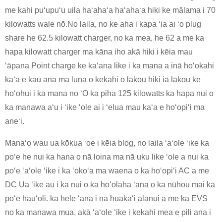
me kahi puʻupuʻu uila haʻahaʻa haʻahaʻa hiki ke mālama i 70
kilowatts wale nō.No laila, no ke aha i kapa ʻia ai ʻo plug
share he 62.5 kilowatt charger, no ka mea, he 62 a me ka
hapa kilowatt charger ma kāna iho akā hiki i kēia mau
ʻāpana Point charge ke kaʻana like i ka mana a inā hoʻokahi
kaʻa e kau ana ma luna o kekahi o lākou hiki iā lākou ke
hoʻohui i ka mana no ʻO ka piha 125 kilowatts ka hapa nui o
ka manawa aʻu i ʻike ʻole ai i ʻelua mau kaʻa e hoʻopiʻi ma
aneʻi.
Manaʻo wau ua kōkua ʻoe i kēia blog, no laila ʻaʻole ʻike ka
poʻe he nui ka hana o nā loina ma nā uku like ʻole a nui ka
poʻe ʻaʻole ʻike i ka ʻokoʻa ma waena o ka hoʻopiʻi AC a me
DC Ua ʻike au i ka nui o ka hoʻolaha ʻana o ka nūhou mai ka
poʻe hauʻoli. ka hele ʻana i nā huakaʻi alanui a me ka EVS
no ka manawa mua, akā ʻaʻole ʻike i kekahi mea e pili ana i