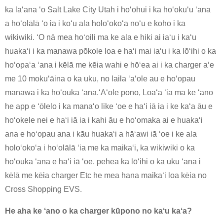
ka laʻana ʻo Salt Lake City Utah i hoʻohui i ka hoʻokuʻu ʻana
a hoʻolālā ʻo ia i koʻu ala holoʻokoʻa noʻu e koho i ka
wikiwiki. ʻO nā mea hoʻoili ma ke ala e hiki ai iaʻu i kaʻu
huakaʻi i ka manawa pōkole loa e haʻi mai iaʻu i ka lōʻihi o ka
hoʻopaʻa ʻana i kēlā me kēia wahi e hōʻea ai i ka charger aʻe
me 10 mokuʻāina o ka uku, no laila ʻaʻole au e hoʻopau
manawa i ka hoʻouka ʻana.ʻAʻole pono, Loaʻa ʻia ma ke ʻano
he app e ʻōlelo i ka manaʻo like ʻoe e haʻi iā ia i ke kaʻa āu e
hoʻokele nei e haʻi iā ia i kahi āu e hoʻomaka ai e huakaʻi
ana e hoʻopau ana i kāu huakaʻi a hāʻawi iā ʻoe i ke ala
holoʻokoʻa i hoʻolālā ʻia me ka maikaʻi, ka wikiwiki o ka
hoʻouka ʻana e haʻi iā ʻoe. pehea ka lōʻihi o ka uku ʻana i
kēlā me kēia charger Etc he mea hana maikaʻi loa kēia no
Cross Shopping EVS.
He aha ke ʻano o ka charger kūpono no kaʻu kaʻa?