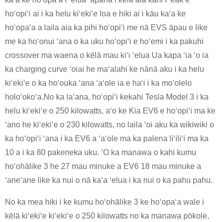
hoʻopiʻi ai i ka helu kiʻekiʻe loa e hiki ai i kāu kaʻa ke
hoʻopaʻa a laila aia ka pihi hoʻopiʻi me nā EVS āpau e like
me ka hoʻonui ʻana o ka uku hoʻopiʻi e hoʻemi i ka pakuhi
crossover ma waena o kēlā mau kiʻi ʻelua Ua kapa ʻia ʻo ia
ka charging curve ʻoiai he maʻalahi ke nānā aku i ka helu
kiʻekiʻe o ka hoʻouka ʻana ʻaʻole ia e haʻi i ka moʻolelo
holoʻokoʻa.No ka laʻana, hoʻopiʻi kekahi Tesla Model 3 i ka
helu kiʻekiʻe o 250 kilowatts, aʻo ke Kia EV6 e hoʻopiʻi ma ke
ʻano he kiʻekiʻe o 230 kilowatts, no laila ʻoi aku ka wikiwiki o
ka hoʻopiʻi ʻana i ka EV6 a ʻaʻole ma ka palena liʻiliʻi ma ka
10 a i ka 80 pakeneka uku. ʻO ka manawa o kahi kumu
hoʻohālike 3 he 27 mau minuke a EV6 18 mau minuke a
ʻaneʻane like ka nui o nā kaʻa ʻelua i ka nui o ka pahu pahu.
No ka mea hiki i ke kumu hoʻohālike 3 ke hoʻopaʻa wale i
kēlā kiʻekiʻe kiʻekiʻe o 250 kilowatts no ka manawa pōkole,