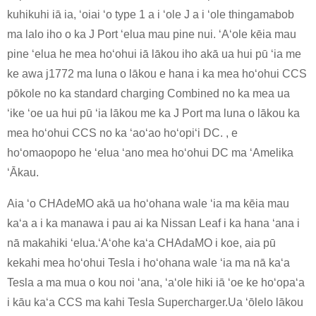
kuhikuhi iā ia, ʻoiai ʻo type 1 a i ʻole J a i ʻole thingamabob
ma lalo iho o ka J Port ʻelua mau pine nui. ʻAʻole kēia mau
pine ʻelua he mea hoʻohui iā lākou iho akā ua hui pū ʻia me
ke awa j1772 ma luna o lākou e hana i ka mea hoʻohui CCS
pōkole no ka standard charging Combined no ka mea ua
ʻike ʻoe ua hui pū ʻia lākou me ka J Port ma luna o lākou ka
mea hoʻohui CCS no ka ʻaoʻao hoʻopiʻi DC. , e
hoʻomaopopo he ʻelua ʻano mea hoʻohui DC ma ʻAmelika
ʻĀkau.
Aia ʻo CHAdeMO akā ua hoʻohana wale ʻia ma kēia mau
kaʻa a i ka manawa i pau ai ka Nissan Leaf i ka hana ʻana i
nā makahiki ʻelua.ʻAʻohe kaʻa CHAdaMO i koe, aia pū
kekahi mea hoʻohui Tesla i hoʻohana wale ʻia ma nā kaʻa
Tesla a ma mua o kou noi ʻana, ʻaʻole hiki iā ʻoe ke hoʻopaʻa
i kāu kaʻa CCS ma kahi Tesla Supercharger.Ua ʻōlelo lākou