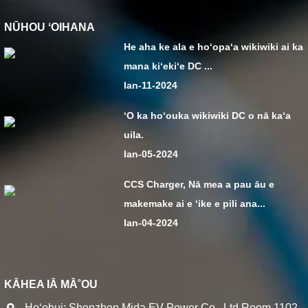
NŪHOU ʻOIHANA
He aha ke ala e hoʻopaʻa wikiwiki ai ka
mana kiʻekiʻe DC ...
Ian-11-2024
ʻO ka hoʻouka wikiwiki DC o nā kaʻa
uila.
Ian-05-2024
CCS Charger, Nā mea a pau āu e
makemake ai e ʻike e pili ana...
Ian-04-2024
KĀHEA IĀ MĀ˚OU
Hoʻohui: Shenzhen Mida EV Power Co., Ltd.Room 1102,