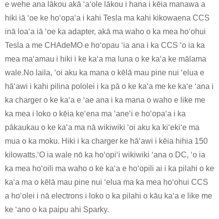
e wehe ana lākou akā ʻaʻole lākou i hana i kēia manawa a
hiki iā ʻoe ke hoʻopaʻa i kahi Tesla ma kahi kikowaena CCS
inā loaʻa iā ʻoe ka adapter, akā ma waho o ka mea hoʻohui
Tesla a me CHAdeMO e hoʻopau ʻia ana i ka CCS ʻo ia ka
mea maʻamau i hiki i ke kaʻa ma luna o ke kaʻa ke mālama
wale.No laila, ʻoi aku ka mana o kēlā mau pine nui ʻelua e
hāʻawi i kahi pilina pololei i ka pā o ke kaʻa me ke kaʻe ʻana i
ka charger o ke kaʻa e ʻae ana i ka mana o waho e like me
ka mea i loko o kēia keʻena ma ʻaneʻi e hoʻopaʻa i ka
pākaukau o ke kaʻa ma nā wikiwiki ʻoi aku ka kiʻekiʻe ma
mua o ka moku. Hiki i ka charger ke hāʻawi i kēia hihia 150
kilowatts.ʻO ia wale nō ka hoʻopiʻi wikiwiki ʻana o DC, ʻo ia
ka mea hoʻoili ma waho o ke kaʻa e hoʻopili ai i ka pilahi o ke
kaʻa ma o kēlā mau pine nui ʻelua ma ka mea hoʻohui CCS
a hoʻolei i nā electrons i loko o ka pilahi o kāu kaʻa e like me
ke ʻano o ka paipu ahi Sparky.