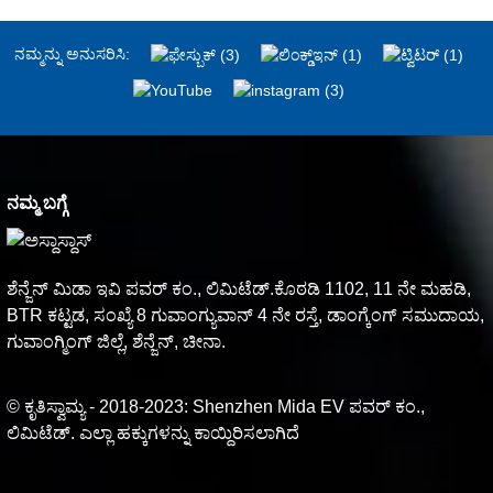
ನಮ್ಮನ್ನು ಅನುಸರಿಸಿ:
ನಮ್ಮ ಬಗ್ಗೆ
ಶೆನ್ಜೆನ್ ಮಿಡಾ ಇವಿ ಪವರ್ ಕಂ., ಲಿಮಿಟೆಡ್.ಕೊಠಡಿ 1102, 11 ನೇ ಮಹಡಿ,
BTR ಕಟ್ಟಡ, ಸಂಖ್ಯೆ 8 ಗುವಾಂಗ್ಯುವಾನ್ 4 ನೇ ರಸ್ತೆ, ಡಾಂಗ್ಕೆಂಗ್ ಸಮುದಾಯ,
ಗುವಾಂಗ್ಮಿಂಗ್ ಜಿಲ್ಲೆ, ಶೆನ್ಜೆನ್, ಚೀನಾ.
© ಕೃತಿಸ್ವಾಮ್ಯ - 2018-2023: Shenzhen Mida EV ಪವರ್ ಕಂ.,
ಲಿಮಿಟೆಡ್. ಎಲ್ಲಾ ಹಕ್ಕುಗಳನ್ನು ಕಾಯ್ದಿರಿಸಲಾಗಿದೆ