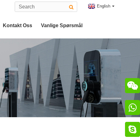
English
Kontakt Oss
Vanlige Spørsmål
Type 2 EV-Kontakt
g
CHAdeMO-Kontakt


