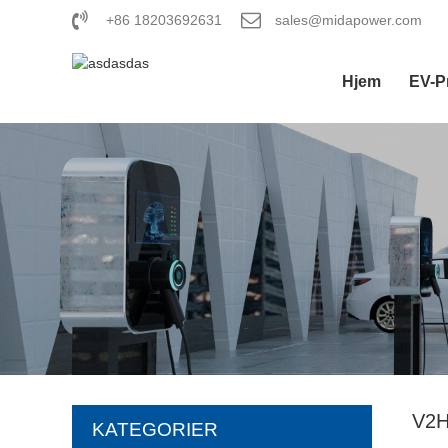
+86 18203692631
sales@midapower.com
Hjem
EV-P
V2
KATEGORIER