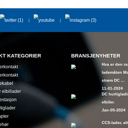
KT KATEGORIER
BRANSJENYHETER
Hva er den r
erkontakt
lademåten M
erkontakt
strøm DC ...
ekabel
11-01-2024
 elbillader
DC hurtiglad
estasjon
elbiler.
tiglader
Jan-05-2024
pter
CCS-lader, alt
behør