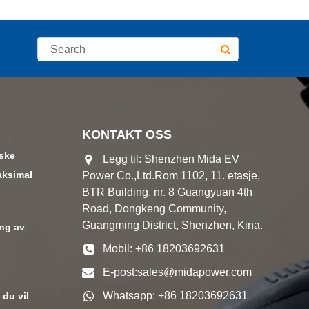
KONTAKT OSS
aske
Legg til: Shenzhen Mida EV
aksimal
Power Co.,Ltd.Rom 1102, 11. etasje,
BTR Building, nr. 8 Guangyuan 4th
Road, Dongkeng Community,
Guangming District, Shenzhen, Kina.
ing av
Mobil: +86 18203692631
E-post:
sales@midapower.com
Whatsapp: +86 18203692631
 du vil