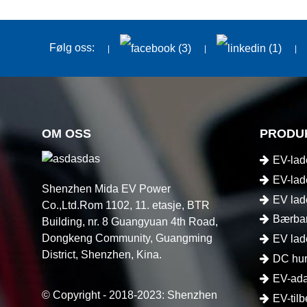
Følg oss:
OM OSS
PRODU
EV-lad
EV-lad
Shenzhen Mida EV Power
EV lad
Co.,Ltd.Rom 1102, 11. etasje, BTR
Bærbar
Building, nr. 8 Guangyuan 4th Road,
Dongkeng Community, Guangming
EV lad
District, Shenzhen, Kina.
DC hur
EV-ada
© Copyright - 2018-2023: Shenzhen
EV-til