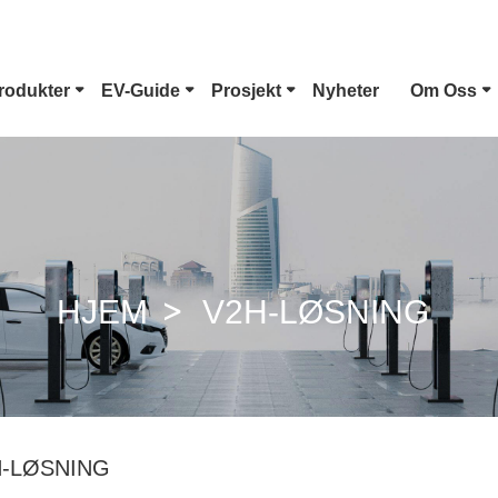
rodukter
EV-Guide
Prosjekt
Nyheter
Om Oss
Type 1 EV-Kontakt
Tesla Plugg
CCS Combo 1 Plugg
CCS Combo 2 Plug
HJEM
V2H-LØSNING
GB/T DC-Pistol
ChaoJi-Kobling
H-LØSNING