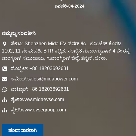
ಜನವರಿ-04-2024
ನಮ್ಮನ್ನು ಸಂಪರ್ಕಿಸಿ
ಸೇರಿಸಿ: Shenzhen Mida EV ಪವರ್ ಕಂ., ಲಿಮಿಟೆಡ್.ಕೊಠಡಿ
1102, 11 ನೇ ಮಹಡಿ, BTR ಕಟ್ಟಡ, ಸಂಖ್ಯೆ 8 ಗುವಾಂಗ್ಯುವಾನ್ 4 ನೇ ರಸ್ತೆ,
ಡಾಂಗ್ಕೆಂಗ್ ಸಮುದಾಯ, ಗುವಾಂಗ್ಮಿಂಗ್ ಜಿಲ್ಲೆ, ಶೆನ್ಜೆನ್, ಚೀನಾ.
ಮೊಬೈಲ್: +86 18203692631
ಇಮೇಲ್:
sales@midapower.com
ವಾಟ್ಸಾಪ್: +86 18203692631
ಸೈಟ್:
www.midaevse.com
ಸೈಟ್:
www.evsegroup.com
ಚಂದಾದಾರರಾಗಿ