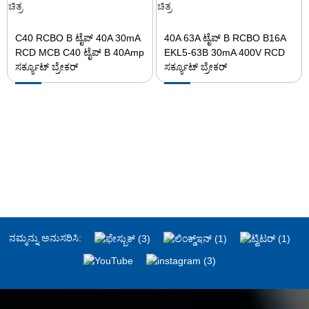
C40 RCBO B ಟೈಪ್ 40A 30mA
40A 63A ಟೈಪ್ B RCBO B16A
RCD MCB C40 ಟೈಪ್ B 40Amp
EKL5-63B 30mA 400V RCD
ಸರ್ಕ್ಯೂಟ್ ಬ್ರೇಕರ್
ಸರ್ಕ್ಯೂಟ್ ಬ್ರೇಕರ್
ನಮ್ಮನ್ನು ಅನುಸರಿಸಿ: