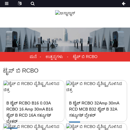
ಮನೆ
ಉತ್ಪನ್ನಗಳು
ಟೈಪ್ ಬಿ RCBO
ಟೈಪ್ ಬಿ RCBO
B ಟೈಪ್ RCBO B16 0.03A
B ಟೈಪ್ RCBO 32Amp 30mA
RCBO 16 Amp 30mA B16
RCD MCB B32 ಟೈಪ್ B 32A
ಟೈಪ್ B RCD 16A ಸರ್ಕ್ಯೂಟ್
ಸರ್ಕ್ಯೂಟ್ ಬ್ರೇಕರ್
ಬ್ರೇಕರ್