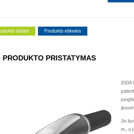
odukto detalė
Produkto etiketės
PRODUKTO PRISTATYMAS
200A 
patent
jungti
įkrovi
Jis b
m., o 