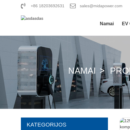
+86 18203692631
sales@midapower.com
Namai
EV 
NAMAI
PRO
KATEGORIJOS