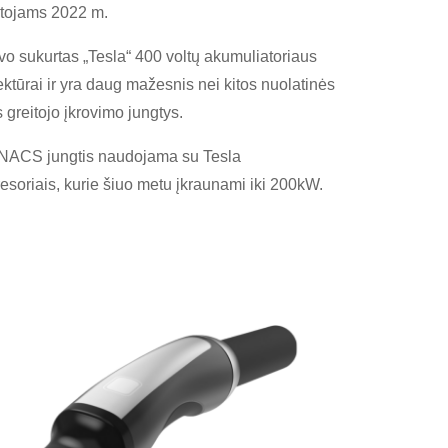
tojams 2022 m.
vo sukurtas „Tesla“ 400 voltų akumuliatoriaus
ektūrai ir yra daug mažesnis nei kitos nuolatinės
 greitojo įkrovimo jungtys.
NACS jungtis naudojama su Tesla
soriais, kurie šiuo metu įkraunami iki 200kW.