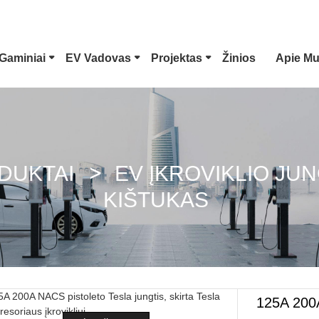
Gaminiai
EV Vadovas
Projektas
Žinios
Apie M
1 Tipo EV Jungtis
Tesla Kištukas
CCS Combo 1 Kištukas
CCS Combo 2 Kiš
DUKTAI
EV ĮKROVIKLIO JUN
KIŠTUKAS
GB/T DC Pistoletas
ChaoJi Jungtis
125A 200A