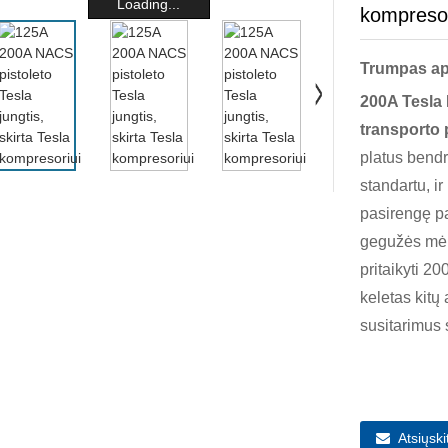
Loading...
kompresor
Trumpas a
200A Tesla
transporto
platus bendr
standartu, i
pasirengę p
gegužės mėn.
pritaikyti 2
keletas kitų
susitarimus
Atsiųsk