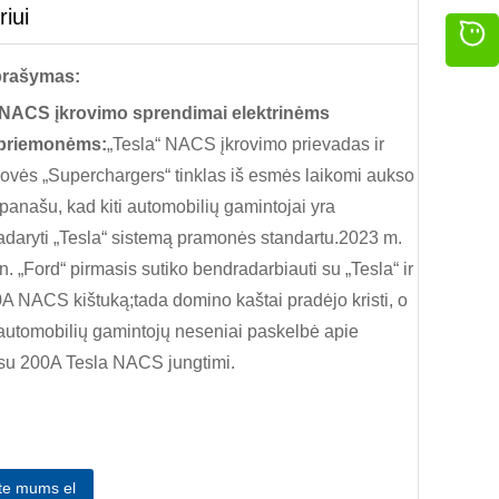
iui
prašymas:
 NACS įkrovimo sprendimai elektrinėms
 priemonėms:
„Tesla“ NACS įkrovimo prievadas ir
ovės „Superchargers“ tinklas iš esmės laikomi aukso
r panašu, kad kiti automobilių gamintojai yra
adaryti „Tesla“ sistemą pramonės standartu.2023 m.
 „Ford“ pirmasis sutiko bendradarbiauti su „Tesla“ ir
00A NACS kištuką;tada domino kaštai pradėjo kristi, o
 automobilių gamintojų neseniai paskelbė apie
 su 200A Tesla NACS jungtimi.
ite mums el