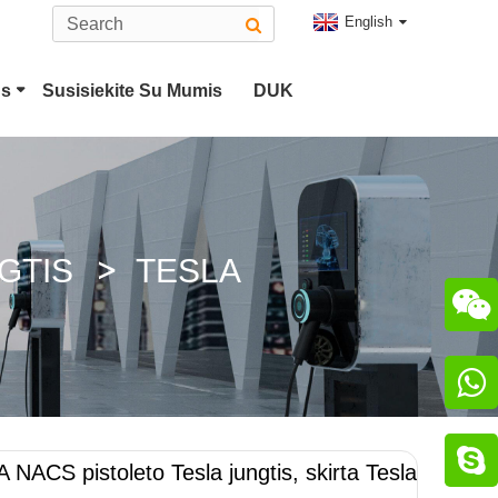
English
us
Susisiekite Su Mumis
DUK
2 Tipo EV Jungtis
tukas
CHAdeMO Jungtis
GTIS
TESLA



 NACS pistoleto Tesla jungtis, skirta Tesla