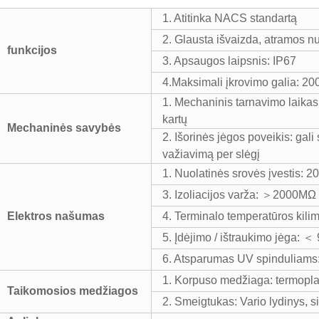
1. Atitinka NACS standartą
2. Glausta išvaizda, atramos 
funkcijos
3. Apsaugos laipsnis: IP67
4.Maksimali įkrovimo galia: 2
1. Mechaninis tarnavimo laika
kartų
Mechaninės savybės
2. Išorinės jėgos poveikis: gali 
važiavimą per slėgį
1. Nuolatinės srovės įvestis
3. Izoliacijos varža: ＞200
Elektros našumas
4. Terminalo temperatūros kil
5. Įdėjimo / ištraukimo jėga: ＜
6. Atsparumas UV spinduliams
1. Korpuso medžiaga: termoplas
Taikomosios medžiagos
2. Smeigtukas: Vario lydinys, s