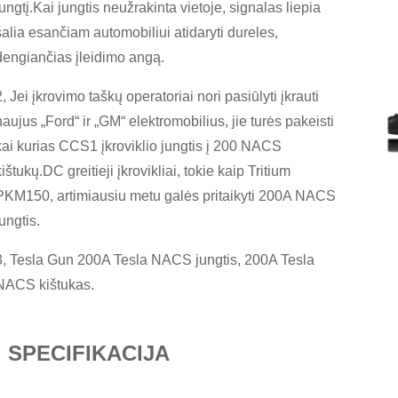
jungtį.Kai jungtis neužrakinta vietoje, signalas liepia
šalia esančiam automobiliui atidaryti dureles,
dengiančias įleidimo angą.
2, Jei įkrovimo taškų operatoriai nori pasiūlyti įkrauti
naujus „Ford“ ir „GM“ elektromobilius, jie turės pakeisti
kai kurias CCS1 įkroviklio jungtis į 200 NACS
kištukų.DC greitieji įkrovikliai, tokie kaip Tritium
PKM150, artimiausiu metu galės pritaikyti 200A NACS
jungtis.
3, Tesla Gun 200A Tesla NACS jungtis, 200A Tesla
NACS kištukas.
SPECIFIKACIJA