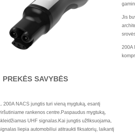
gamin
Jis bu
archit
srovės
200A 
kompre
PREKĖS SAVYBĖS
1. 200A NACS jungtis turi vieną mygtuką, esantį
viršutiniame rankenos centre.Paspaudus mygtuką,
skleidžiamas UHF signalas.Kai jungtis užfiksuojama,
signalas liepia automobiliui atitraukti fiksatorių, laikantį