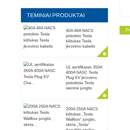
TEMINIAI PRODUKTAI
Pr
40A 48A NACS
pistoleto Tesla
kištukas Tesla
įkrovimo kabelis
UL sertifikatas 350A
400A NASC Tesla
Plug EV įkrovimo
pistoletas Tesla
sieninė jungtis
200A 250A NACS
kištukas „Tesla
Wallbox“ jungtis,
skirta „Tesla“
įkroviklio stočiai