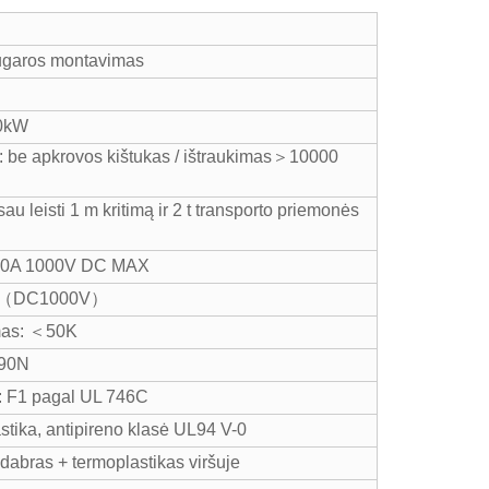
nugaros montavimas
00kW
s: be apkrovos kištukas / ištraukimas＞10000
sau leisti 1 m kritimą ir 2 t transporto priemonės
: 200A 1000V DC MAX
0MΩ（DC1000V）
imas: ＜50K
 90N
: F1 pagal UL 746C
tika, antipireno klasė UL94 V-0
idabras + termoplastikas viršuje