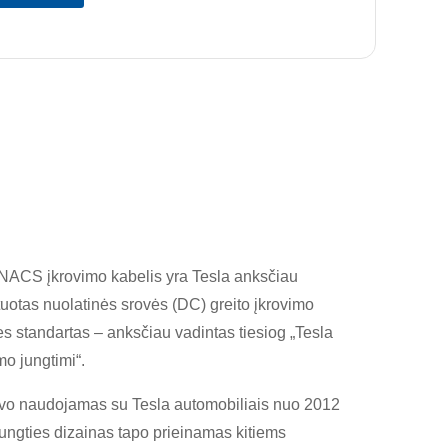
NACS įkrovimo kabelis yra Tesla anksčiau
uotas nuolatinės srovės (DC) greito įkrovimo
es standartas – anksčiau vadintas tiesiog „Tesla
mo jungtimi“.
uvo naudojamas su Tesla automobiliais nuo 2012
jungties dizainas tapo prieinamas kitiems