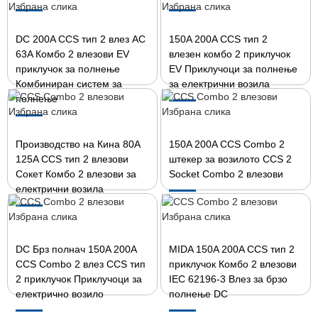
DC 200A CCS тип 2 влез AC
150A 200A CCS тип 2
63A Комбо 2 влезови EV
влезен комбо 2 приклучок
приклучок за полнење
EV Приклучоци за полнење
Комбиниран систем за
за електрични возила
полнење
Производство на Кина 80A
150A 200A CCS Combo 2
125A CCS тип 2 влезови
штекер за возилото CCS 2
Сокет Комбо 2 влезови за
Socket Combo 2 влезови
електрични возила
DC Брз полнач 150A 200A
MIDA 150A 200A CCS тип 2
CCS Combo 2 влез CCS тип
приклучок Комбо 2 влезови
2 приклучок Приклучоци за
IEC 62196-3 Влез за брзо
електрично возило
полнење DC