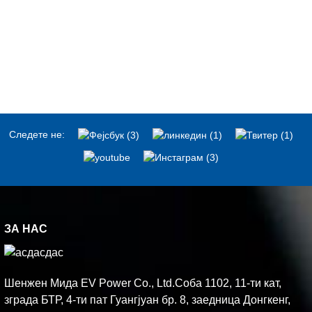
Следете не:
ЗА НАС
Шенжен Мида EV Power Co., Ltd.Соба 1102, 11-ти кат,
зграда БТР, 4-ти пат Гуангјуан бр. 8, заедница Донгкенг,