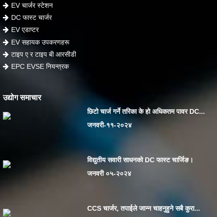
EV चार्जर स्टेशन
DC फास्ट चार्जर
EV एडाप्टर
EV सहायक उपकरणहरू
टाइप ए र टाइप बी आरसीडी
EPC EVSE नियन्त्रक
उद्योग समाचार
छिटो चार्ज गर्ने तरिका के हो अधिकतम पावर DC...
जनवरी-११-२०२४
विद्युतीय सवारी साधनको DC फास्ट चार्जिङ।
जनवरी ०५-२०२४
CCS चार्जर, तपाईले जान्न चाहनुहुने सबै कुरा...