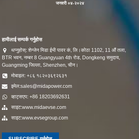
जनवरी ०४-२०२४
हामीलाई सम्पर्क गर्नुहोस
थप्नुहोस्: शेन्जेन मिडा ईभी पावर कं, लि।कोठा 1102, 11 औं तला,
BTR भवन, नम्बर 8 Guangyuan 4th रोड, Dongkeng समुदाय,
Guangming जिल्ला, Shenzhen, चीन।
मोबाइल: +८६ १८२०३६९२६३१
इमेल:
sales@midapower.com
व्हाट्सएप: +86 18203692631
साइट:
www.midaevse.com
साइट:
www.evsegroup.com
SUBSCRIBE गर्नुहोस्