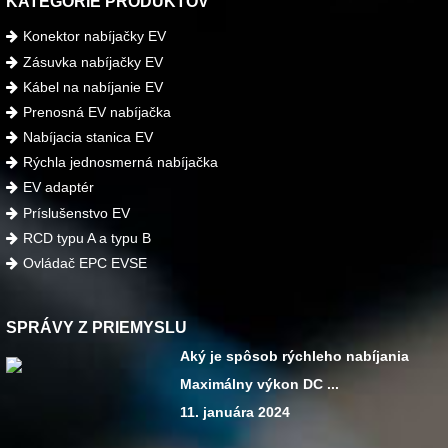
KATEGÓRIE PRODUKTOV
Konektor nabíjačky EV
Zásuvka nabíjačky EV
Kábel na nabíjanie EV
Prenosná EV nabíjačka
Nabíjacia stanica EV
Rýchla jednosmerná nabíjačka
EV adaptér
Príslušenstvo EV
RCD typu A a typu B
Ovládač EPC EVSE
SPRÁVY Z PRIEMYSLU
Aký je spôsob rýchleho nabíjania
Maximálny výkon DC ...
11. januára 2024