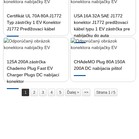
Certifikát UL 70A 80A J1772
USA 16A 32A SAE J1772
Typ zástrčky 1 EV Konektor
konektor J1772 predlžovací
J1772 Predlžovací kábel
kábel typu 1 EV zástrčka pre
nabíjačku do auta
125A 200A zástrčka
CHAdeMO Plug 80A 150A
Chademo Plug Fast EV
200A DC nabíjacia pištoľ
Charger Plugs DC nabíjací
konektor
1
2
3
4
5
Ďalej >
>>
Strana 1 / 5