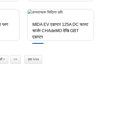
 प्लग
MIDA EV एडाप्टर 125A DC फास्ट
चार्जर CHAdeMO देखि GBT
एडाप्टर
्को >
>>
पृष्ठ १/२७