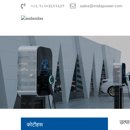
+८६ १८२०३६९२६३१
sales@midapower.com
उत्प
कोटीहरू