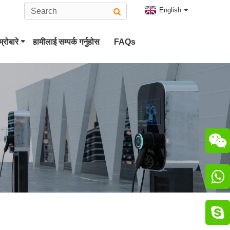
English
म्रोबारे
हामीलाई सम्पर्क गर्नुहोस
FAQs
टेस्ला प्लग
2 EV कनेक्टर टाइप गर्नुहोस्
CCS कम्बो २ प्लग
CHAdeMO कनेक्टर

चाओजी कनेक्टर

