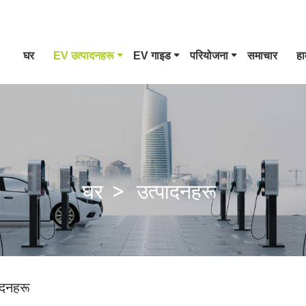
घर
EV उत्पादनहरू
EV गाइड
परियोजना
समाचार
हा
1 EV कनेक्टर टाइप गर्नुहोस्
CCS कम्बो १ प्लग
घर
उत्पादनहरू
GB/T DC गन
ादनहरू