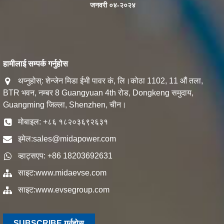
जनवरी ०४-२०२४
हामीलाई सम्पर्क गर्नुहोस
थप्नुहोस्: शेन्जेन मिडा ईभी पावर कं, लि।कोठा 1102, 11 औं तला,
BTR भवन, नम्बर 8 Guangyuan 4th रोड, Dongkeng समुदाय,
Guangming जिल्ला, Shenzhen, चीन।
मोबाइल: +८६ १८२०३६९२६३१
इमेल:
sales@midapower.com
व्हाट्सएप: +86 18203692631
साइट:
www.midaevse.com
साइट:
www.evsegroup.com
SUBSCRIBE गर्नुहोस्