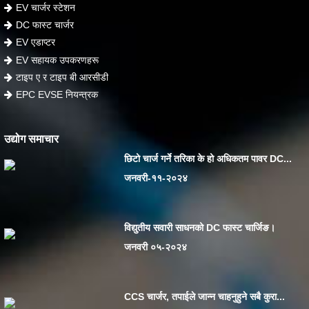
EV चार्जर स्टेशन
DC फास्ट चार्जर
EV एडाप्टर
EV सहायक उपकरणहरू
टाइप ए र टाइप बी आरसीडी
EPC EVSE नियन्त्रक
उद्योग समाचार
छिटो चार्ज गर्ने तरिका के हो अधिकतम पावर DC...
जनवरी-११-२०२४
विद्युतीय सवारी साधनको DC फास्ट चार्जिङ।
जनवरी ०५-२०२४
CCS चार्जर, तपाईले जान्न चाहनुहुने सबै कुरा...