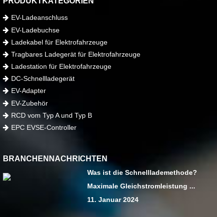
PRODUKTKATEGORIEN
EV-Ladeanschluss
EV-Ladebuchse
Ladekabel für Elektrofahrzeuge
Tragbares Ladegerät für Elektrofahrzeuge
Ladestation für Elektrofahrzeuge
DC-Schnellladegerät
EV-Adapter
EV-Zubehör
RCD vom Typ A und Typ B
EPC EVSE-Controller
BRANCHENNACHRICHTEN
Was ist die Schnelllademethode?
Maximale Gleichstromleistung ...
11. Januar 2024