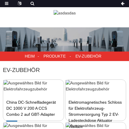
HEIM
PRODUKTE
EV-ZUBEHÖR
EV-ZUBEHÖR
China DC-Schnellladegerät
Elektromagnetisches Schloss
DC 1000 V 200 A CCS
für Elektrofahrzeug-
Combo 2 auf GBT-Adapter
Stromversorgung Typ 2 EV-
Ladesteckdose Aktuator
Wallbox