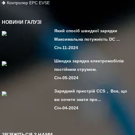
Контролер EPC EVSE
НОВИНИ ГАЛУЗІ
Який спосіб швидкої зарядки
Максимальна потужність DC ...
Січ-11-2024
Швидка зарядка електромобілів
постійним струмом.
Січ-05-2024
Зарядний пристрій CCS， Все, що
ви хочете знати про...
Січ-04-2024
ЗВ'ЯЖІТЬСЯ З НАМИ