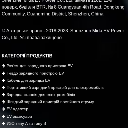
Shenzhen Mida EV Power Co., Ltd.Кімната 1102, 11-й
поверх, будівля BTR, № 8 Guangyuan 4th Road, Dongkeng
Community, Guangming District, Shenzhen, China.
© Авторське право - 2018-2023: Shenzhen Mida EV Power
Co., Ltd. Усі права захищено
КАТЕГОРІЇ ПРОДУКТІВ
Роз'єм для зарядного пристрою EV
Гніздо зарядного пристрою EV
Кабель для зарядки EV
Портативний зарядний пристрій для електромобілів
Зарядна станція для електромобілів
Швидкий зарядний пристрій постійного струму
EV адаптер
EV аксесуари
УЗО типу А та типу В