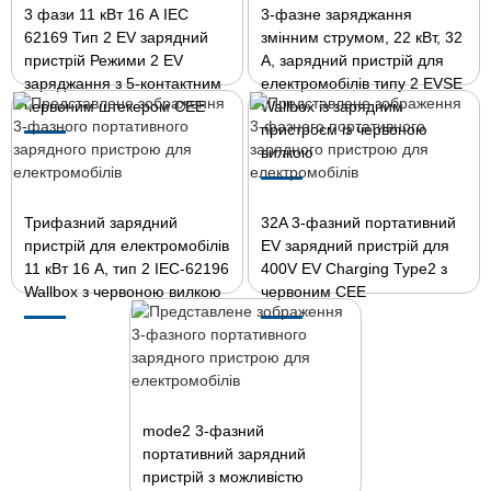
3 фази 11 кВт 16 А IEC
3-фазне заряджання
62169 Тип 2 EV зарядний
змінним струмом, 22 кВт, 32
пристрій Режими 2 EV
А, зарядний пристрій для
заряджання з 5-контактним
електромобілів типу 2 EVSE
червоним штекером CEE
Wallbox із зарядним
пристроєм із червоною
вилкою
Трифазний зарядний
32A 3-фазний портативний
пристрій для електромобілів
EV зарядний пристрій для
11 кВт 16 А, тип 2 IEC-62196
400V EV Charging Type2 з
Wallbox з червоною вилкою
червоним CEE
mode2 3-фазний
портативний зарядний
пристрій з можливістю