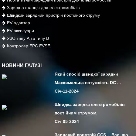
Зарядна станція для електромобілів
Швидкий зарядний пристрій постійного струму
EV адаптер
EV аксесуари
УЗО типу А та типу В
Контролер EPC EVSE
НОВИНИ ГАЛУЗІ
Який спосіб швидкої зарядки
Максимальна потужність DC ...
Січ-11-2024
Швидка зарядка електромобілів
постійним струмом.
Січ-05-2024
Зарядний пристрій CCS， Все, що