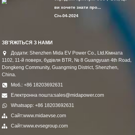
ви хочете знати про...
Січ-04-2024
ЗВ'ЯЖІТЬСЯ З НАМИ
Додати: Shenzhen Mida EV Power Co., Ltd.Кімната
1102, 11-й поверх, будівля BTR, № 8 Guangyuan 4th Road,
Dongkeng Community, Guangming District, Shenzhen,
China.
Моб.: +86 18203692631
Електронна пошта:
sales@midapower.com
Whatsapp: +86 18203692631
Сайт:
www.midaevse.com
Сайт:
www.evsegroup.com