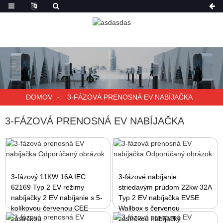
DOMOV
3-FÁZOVÁ PRENOSNÁ EV NABÍJAČKA
3-FÁZOVÁ PRENOSNÁ EV NABÍJAČKA
3-fázový 11KW 16A IEC
3-fázové nabíjanie
62169 Typ 2 EV režimy
striedavým prúdom 22kw 32A
nabíjačky 2 EV nabíjanie s 5-
Typ 2 EV nabíjačka EVSE
kolíkovou červenou CEE
Wallbox s červenou
zástrčkou
zástrčkou nabíjačky