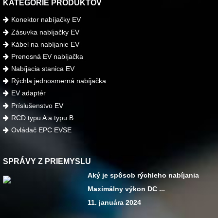
KATEGÓRIE PRODUKTOV
Konektor nabíjačky EV
Zásuvka nabíjačky EV
Kábel na nabíjanie EV
Prenosná EV nabíjačka
Nabíjacia stanica EV
Rýchla jednosmerná nabíjačka
EV adaptér
Príslušenstvo EV
RCD typu A a typu B
Ovládač EPC EVSE
SPRÁVY Z PRIEMYSLU
Aký je spôsob rýchleho nabíjania
Maximálny výkon DC ...
11. januára 2024