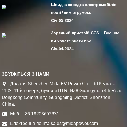
Швидка зарядка електромобілів
постійним струмом.
Січ-05-2024
Зарядний пристрій CCS， Все, що
ви хочете знати про...
Січ-04-2024
ЗВ'ЯЖІТЬСЯ З НАМИ
Додати: Shenzhen Mida EV Power Co., Ltd.Кімната
1102, 11-й поверх, будівля BTR, № 8 Guangyuan 4th Road,
Dongkeng Community, Guangming District, Shenzhen,
China.
Моб.: +86 18203692631
Електронна пошта:
sales@midapower.com