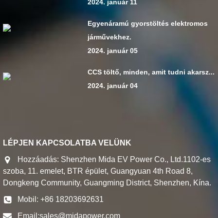
2024. január 11
Egyenáramú gyorstöltés elektromos
járművekhez.
2024. január 05
CCS töltő, minden, amit tudni akarsz...
2024. január 04
LÉPJEN KAPCSOLATBA VELÜNK
Hozzáadás: Shenzhen Mida EV Power Co., Ltd.1102-es
szoba, 11. emelet, BTR épület, Guangyuan 4th Road 8,
Dongkeng Community, Guangming District, Shenzhen, Kína.
Mobil: +86 18203692631
Email:
sales@midapower.com