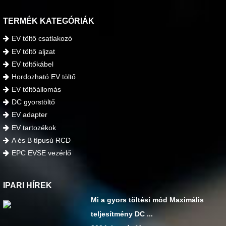
TERMÉK KATEGÓRIÁK
EV töltő csatlakozó
EV töltő aljzat
EV töltőkábel
Hordozható EV töltő
EV töltőállomás
DC gyorstöltő
EV adapter
EV tartozékok
A és B típusú RCD
EPC EVSE vezérlő
IPARI HÍREK
Mi a gyors töltési mód Maximális
teljesítmény DC ...