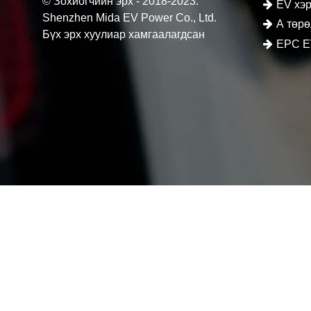
© Зохиогчийн эрх - 2018-2023:
EV хэр
Shenzhen Mida EV Power Co., Ltd.
А төр
Бүх эрх хуулиар хамгаалагдсан
EPC EV