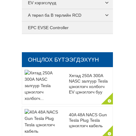
EV хэрэгслүүд
А төрөл ба В төрлийн RCD
EPC EVSE Controller
ОНЦЛОХ БҮТЭЭГДЭХҮҮН
Хятад 250А 300А
NASC залгуур Tesla
цэнэглэгч холбогч
EV цэнэглэгч буу
40A 48A NACS Gun
Tesla Plug Tesla
цэнэглэгч кабель