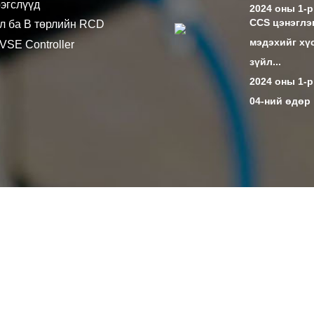
эгслүүд
2024 оны 1-р
CCS цэнэглэ
өл ба В төрлийн RCD
мэдэхийг хү
SE Controller
зүйл...
2024 оны 1-
04-ний өдөр