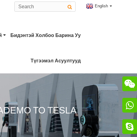
English
й
Бидэнтэй Холбоо Барина Уу
Түгээмэл Асуултууд
Төрлийн EV Холбогч
AdeMO Холбогч


ADEMO TO TESLA
