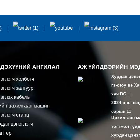
ГДЭХҮҮНИЙ АНГИЛАЛ
АЖ ҮЙЛДВЭРИЙН МЭ
Хурдан цэнэ
эглэгч холбогч
гэж юу вэ Х
эглэгч залгуур
хүч DC ...
эглэх кабель
2024 оны нэ
ийн цахилгаан машин
сарын 11
ч
эглэгч станц
Цахилгаан 
дан цэнэглэгч
тогтмол гүй
аптер
хурдан цэнэг