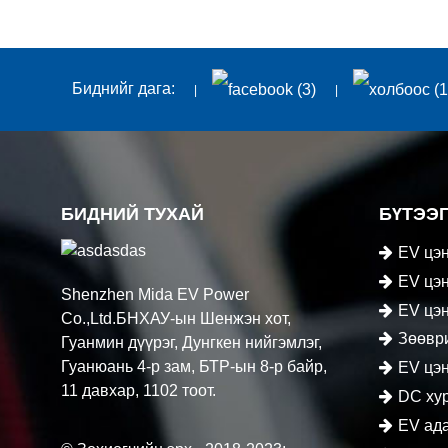
Биднийг дага:
БИДНИЙ ТУХАЙ
БҮТЭЭ
EV цэн
EV цэн
Shenzhen Mida EV Power
EV цэн
Co.,Ltd.БНХАУ-ын Шенжэн хот,
Зөөвр
Гуанмин дүүрэг, Дунгкен нийгэмлэг,
Гуанюань 4-р зам, БТР-ын 8-р байр,
цэнэглэг
EV цэн
11 давхар, 1102 тоот.
DC хур
EV ад