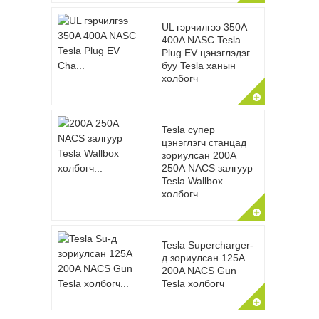
UL гэрчилгээ 350A
400A NASC Tesla
Plug EV цэнэглэдэг
буу Tesla ханын
холбогч
Tesla супер
цэнэглэгч станцад
зориулсан 200А
250А NACS залгуур
Tesla Wallbox
холбогч
Tesla Supercharger-
д зориулсан 125A
200A NACS Gun
Tesla холбогч