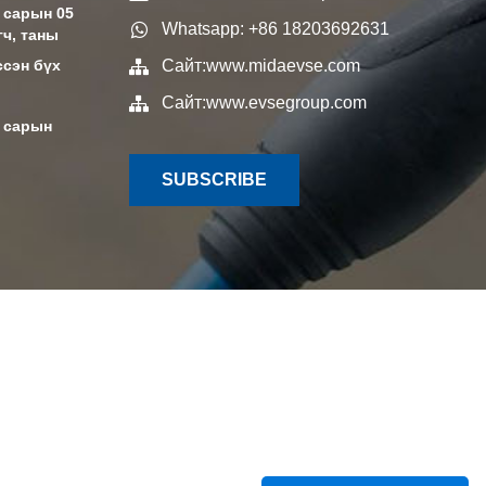
 сарын 05
Whatsapp: +86 18203692631
гч, таны
ссэн бүх
Сайт:
www.midaevse.com
Сайт:
www.evsegroup.com
р сарын
SUBSCRIBE