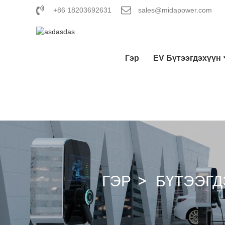
+86 18203692631
sales@midapower.com
Гэр
EV Бүтээгдэхүүн
ГЭР
БҮТЭЭГД