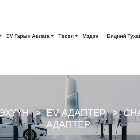
EV Гарын Авлага
Төсөл
Мэдээ
Бидний Туха
1 Төрлийн EV Холбогч
Тесла Залгуур
2 
CCS Combo 1 Залгуур
CCS Combo 2 Залгуур
CH
GB/T DC Буу
Чао Жи Холбогч
ЭХҮҮН
EV АДАПТЕР
CH
АДАПТЕР