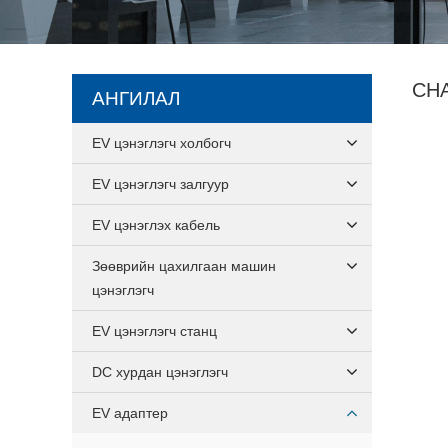
CH
АНГИЛАЛ
EV цэнэглэгч холбогч
EV цэнэглэгч залгуур
EV цэнэглэх кабель
Зөөврийн цахилгаан машин
цэнэглэгч
EV цэнэглэгч станц
DC хурдан цэнэглэгч
EV адаптер