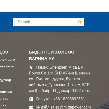
ДЭЭ
БИДЭНТЭЙ ХОЛБОО
БАРИНА УУ
глэх арга
амгийн их
Нэмэх: Shenzhen Mida EV
Power Co.,Ltd.БНХАУ-ын Шенжэн
хот, Гуанмин дүүрэг, Дунгкен
гдүгээр
нийгэмлэг, Гуанюань 4-р зам, БТР-
ын 8-р байр, 11 давхар, 1102 тоот.
машиныг
длээр
Гар утас: +86 18203692631
лэх.
И-мэйл:
sales@midapower.com