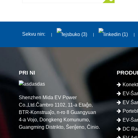
Sekvu nin:
PRI NI
PRODU
Konekt
EV-Ŝar
Shenzhen Mida EV Power
EV Ŝar
Co.,Ltd.Ĉambro 1102, 11-a Etaĝo,
Porteb
BTR-Konstruaĵo, n-ro 8 Guangyuan
4-a Vojo, Dongkeng Komunumo,
EV-Ŝar
Guangming Distrikto, Ŝenĵeno, Ĉinio.
DC Rap
EV-Ada