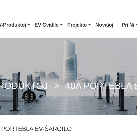
V-Produktoj
EV Gvidilo
Projekto
Novaĵoj
Pri Ni
Tipo 1 EV-Konektilo
Tesla Ŝtopilo
CCS Combo 1 Ŝtopilo
CCS Combo 2 
RODUKTOJ
40A PORTEBLA 
GB/T DC Gun
ChaoJi Konekt
 PORTEBLA EV-ŜARGILO