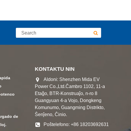
KONTAKTU NIN
rapida
Aldoni: Shenzhen Mida EV
o
Power Co.,Ltd.Ĉambro 1102, 11-a
Etaĝo, BTR-Konstruaĵo, n-ro 8
potenco
Guangyuan 4-a Vojo, Dongkeng
Komunumo, Guangming Distrikto,
Ŝenĵeno, Ĉinio.
argado de
Poŝtelefono: +86 18203692631
loj.