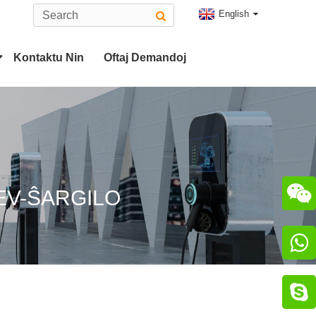
English
Kontaktu Nin
Oftaj Demandoj
Tipo 2 EV-Konektilo
Ŝtopilo
Konektilo CHAdeMO

EV-ŜARGILO
ilo

