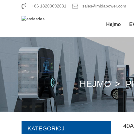
+86 18203692631
sales@midapower.com
Hejmo
E
HEJMO
P
40A
KATEGORIOJ