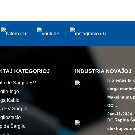
KTAJ KATEGORIOJ
INDUSTRIA NOVAĴOJ
Kio estas la 
ilo de Ŝargilo EV
ŝarga manier
gilo-Ingo
Maksimuma 
ga Kablo
DC...
la EV-Ŝargilo
Jan-11-2024
gilostacio
DC Rapida Ŝ
ida Ŝargilo
elektraj veturi
ptilo