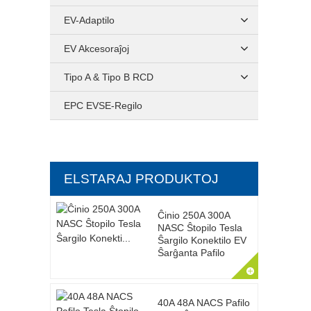
EV-Adaptilo
EV Akcesoraĵoj
Tipo A & Tipo B RCD
EPC EVSE-Regilo
ELSTARAJ PRODUKTOJ
Ĉinio 250A 300A
NASC Ŝtopilo Tesla
Ŝargilo Konektilo EV
Ŝarĝanta Pafilo
40A 48A NACS Pafilo