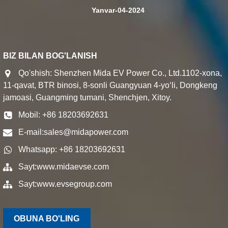
Yanvar-04-2024
BIZ BILAN BOG'LANISH
Qo'shish: Shenzhen Mida EV Power Co., Ltd.1102-xona,
11-qavat, BTR binosi, 8-sonli Guangyuan 4-yoʻli, Dongkeng
jamoasi, Guangming tumani, Shenchjen, Xitoy.
Mobil: +86 18203692631
E-mail:
sales@midapower.com
Whatsapp: +86 18203692631
Sayt:
www.midaevse.com
Sayt:
www.evsegroup.com
OBUNA BO'LING