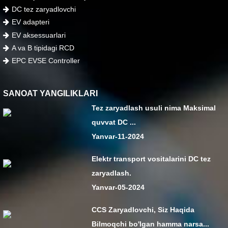
DC tez zaryadlovchi
EV adapteri
EV aksessuarlari
A va B tipidagi RCD
EPC EVSE Controller
SANOAT YANGILIKLARI
Tez zaryadlash usuli nima Maksimal
quvvat DC ...
Yanvar-11-2024
Elektr transport vositalarini DC tez
zaryadlash.
Yanvar-05-2024
CCS Zaryadlovchi, Siz Haqida
Bilmoqchi bo'lgan hamma narsa...