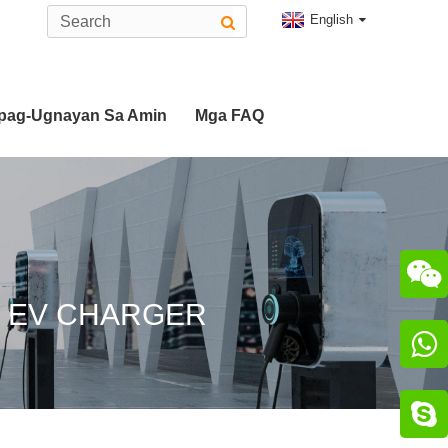
English
pag-Ugnayan Sa Amin
Mga FAQ
tor
or

E EV CHARGER

