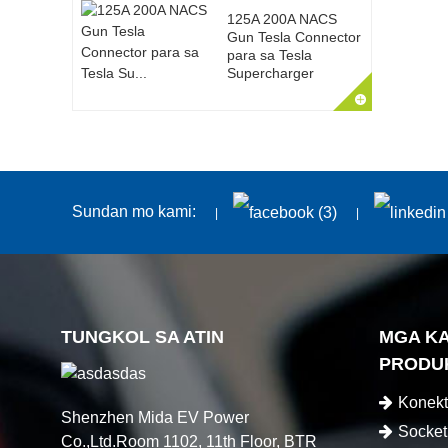
125A 200A NACS
Gun Tesla Connector
para sa Tesla
Supercharger
Sundan mo kami:
TUNGKOL SA ATIN
MGA K
PRODU
Konekt
Shenzhen Mida EV Power
Socket
Co.,Ltd.Room 1102, 11th Floor, BTR