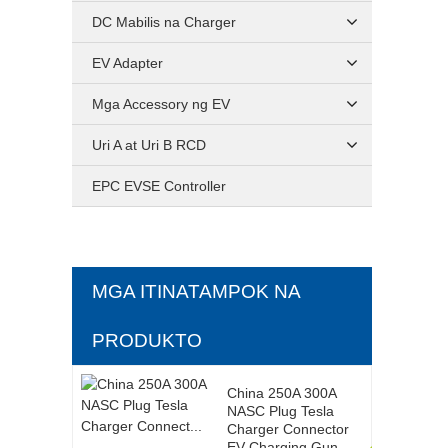
DC Mabilis na Charger
EV Adapter
Mga Accessory ng EV
Uri A at Uri B RCD
EPC EVSE Controller
MGA ITINATAMPOK NA
PRODUKTO
China 250A 300A
NASC Plug Tesla
Charger Connector
EV Charging Gun