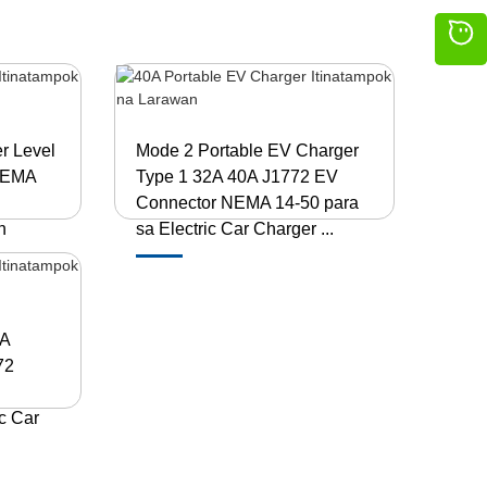
r Level
Mode 2 Portable EV Charger
 NEMA
Type 1 32A 40A J1772 EV
Connector NEMA 14-50 para
n
sa Electric Car Charger ...
0A
72
c Car