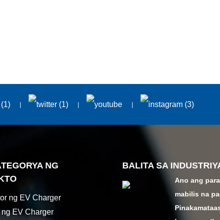
ATEGORYA NG
BALITA SA INDUSTRIY
KTO
Ano ang par
mabilis na p
or ng EV Charger
Pinakamataa
 ng EV Charger