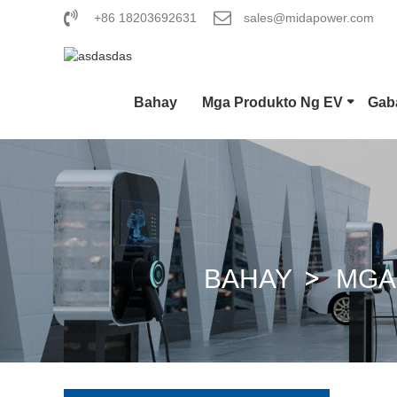
+86 18203692631
sales@midapower.com
Bahay
Mga Produkto Ng EV
Gab
U
C
BAHAY
MGA
G