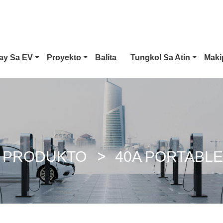
ay Sa EV
Proyekto
Balita
Tungkol Sa Atin
Maki
ri 1 EV Connector
Tesla Plug
Uri Ng 2 EV Connec
CS Combo 1 Plug
CCS Combo 2 Plug
CHAdeMO Connect
 PRODUKTO
40A PORTABL
B/T DC Baril
Konektor Ng ChaoJi