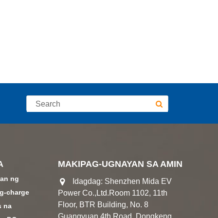
A
MAKIPAG-UGNAYAN SA AMIN
aan ng
Idagdag: Shenzhen Mida EV
ag-charge
Power Co.,Ltd.Room 1102, 11th
Floor, BTR Building, No. 8
s na
Guangyuan 4th Road, Dongkeng