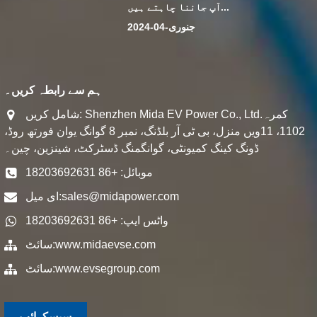
آپ جاننا چاہتے ہیں...
جنوری-04-2024
ہم سے رابطہ کریں۔
شامل کریں: Shenzhen Mida EV Power Co., Ltd.کمرہ
1102، 11ویں منزل، بی ٹی آر بلڈنگ، نمبر 8 گوانگ یوان فورتھ روڈ،
ڈونگ کینگ کمیونٹی، گوانگمنگ ڈسٹرکٹ، شینزین، چین۔
موبائل: +86 18203692631
sales@midapower.com
ای میل:
واٹس ایپ: +86 18203692631
www.midaevse.com
سائٹ:
www.evsegroup.com
سائٹ:
سبسکرائب