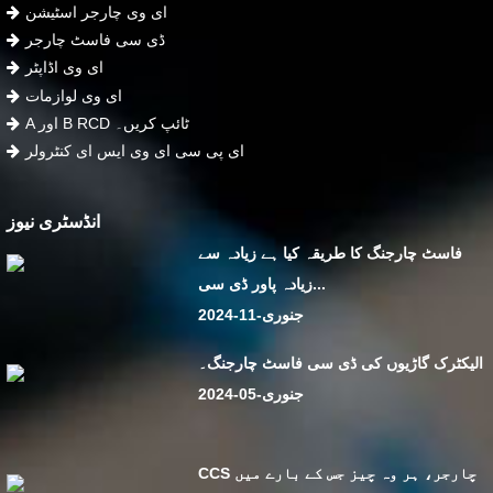
ای وی چارجر اسٹیشن
ڈی سی فاسٹ چارجر
ای وی اڈاپٹر
ای وی لوازمات
A اور B RCD ٹائپ کریں۔
ای پی سی ای وی ایس ای کنٹرولر
انڈسٹری نیوز
فاسٹ چارجنگ کا طریقہ کیا ہے زیادہ سے
زیادہ پاور ڈی سی...
جنوری-11-2024
الیکٹرک گاڑیوں کی ڈی سی فاسٹ چارجنگ۔
جنوری-05-2024
CCS چارجر، ہر وہ چیز جس کے بارے میں