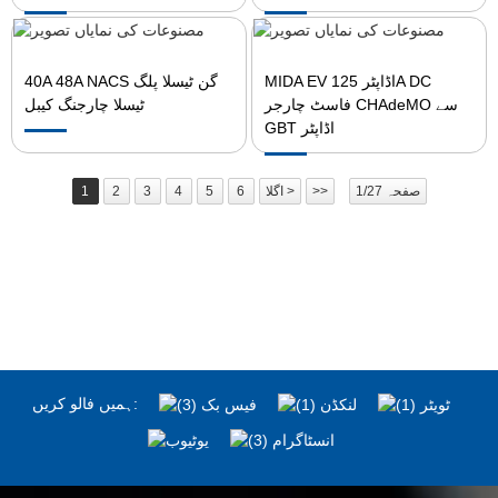
MIDA EV اڈاپٹر 125A DC
40A 48A NACS گن ٹیسلا پلگ
فاسٹ چارجر CHAdeMO سے
ٹیسلا چارجنگ کیبل
GBT اڈاپٹر
صفحہ 1/27
>>
اگلا >
6
5
4
3
2
1
ہمیں فالو کریں: