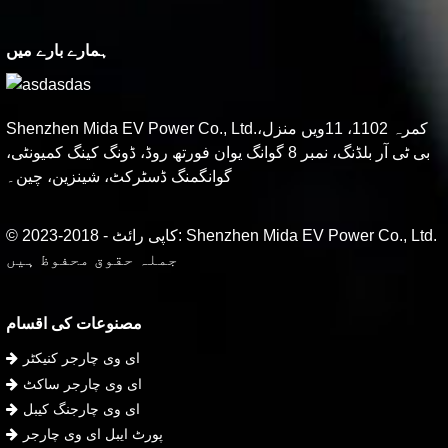
ہمارے بارے میں
Shenzhen Mida EV Power Co., Ltd.کمرہ 1102، 11ویں منزل،
بی ٹی آر بلڈنگ، نمبر 8 گوانگ یوان فورتھ روڈ، ڈونگ کینگ کمیونٹی،
گوانگمنگ ڈسٹرکٹ، شینزین، چین۔
© کاپی رائٹ - 2018-2023: Shenzhen Mida EV Power Co., Ltd.
جملہ حقوق محفوظ ہیں
مصنوعات کی اقسام
ای وی چارجر کنیکٹر
ای وی چارجر ساکٹ
ای وی چارجنگ کیبل
پورٹ ایبل ای وی چارجر