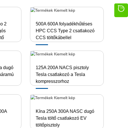
o 2
500A 600A folyadékhűtéses
gós
HPC CCS Type 2 csatlakozó
tő
CCS töltőkábellel
a dugó
125A 200A NACS pisztoly
enáramú
Tesla csatlakozó a Tesla
kompresszorhoz
400A
Kína 250A 300A NASC dugó
Tesla töltő csatlakozó EV
töltőpisztoly