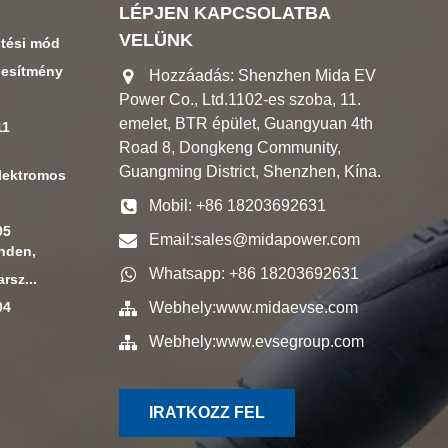
LÉPJEN KAPCSOLATBA
VELÜNK
ltési mód
jesítmény
Hozzáadás: Shenzhen Mida EV
Power Co., Ltd.1102-es szoba, 11.
emelet, BTR épület, Guangyuan 4th
11
Road 8, Dongkeng Community,
Guangming District, Shenzhen, Kína.
elektromos
Mobil: +86 18203692631
05
Email:
sales@midapower.com
inden,
Whatsapp: +86 18203692631
rsz...
04
Webhely:
www.midaevse.com
Webhely:
www.evsegroup.com
IRATKOZZ FEL