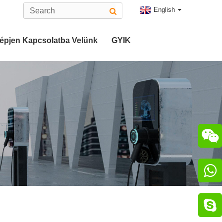
English
épjen Kapcsolatba Velünk
GYIK
ó
2-Es Típusú EV Csatlakozó
atlakozó
CHAdeMO Csatlakozó

zó

