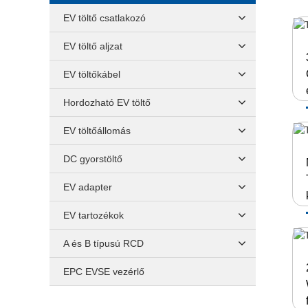
EV töltő csatlakozó
EV töltő aljzat
EV töltőkábel
Hordozható EV töltő
EV töltőállomás
DC gyorstöltő
EV adapter
EV tartozékok
A és B típusú RCD
EPC EVSE vezérlő