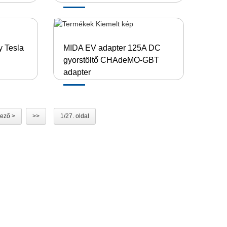
y Tesla
MIDA EV adapter 125A DC
gyorstöltő CHAdeMO-GBT
adapter
ező >
>>
1/27. oldal