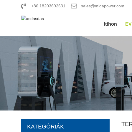
+86 18203692631
sales@midapower.com
Itthon
EV
TE
KATEGÓRIÁK