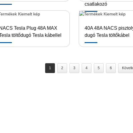
csatlakozó
NACS Tesla Plug 48A MAX
40A 48A NACS pisztol
Tesla töltődugó Tesla kábellel
dugó Tesla töltőkábel
1
2
3
4
5
6
Követk