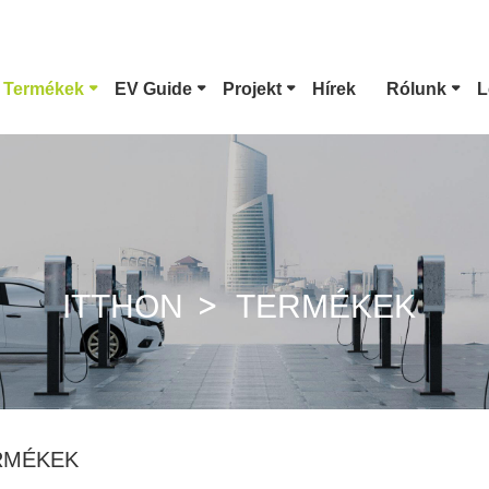
 Termékek
EV Guide
Projekt
Hírek
Rólunk
L
1-Es Típusú EV Csatlakozó
Tesla Csatlakoz
CCS Combo 1 Csatlakozó
CCS Combo 2 Cs
ITTHON
TERMÉKEK
GB/T DC Pisztoly
ChaoJi Csatlako
RMÉKEK