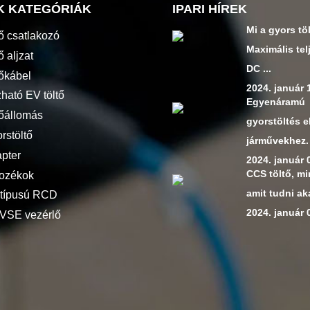
K KATEGÓRIÁK
IPARI HÍREK
Mi a gyors tö
tő csatlakozó
Maximális tel
ő aljzat
DC ...
tőkábel
2024. január 
ható EV töltő
Egyenáramú
tőállomás
gyorstöltés 
rstöltő
járművekhez.
pter
2024. január 
CCS töltő, m
tozékok
amit tudni aka
 típusú RCD
2024. január 
VSE vezérlő