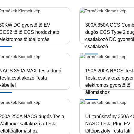
30KW DC gyorstöltő EV
300A 350A CCS Comb
CCS2 töltő CCS hordozható
dugós CCS Type 2 du
elektromos töltőállomás
csatlakozó DC gyorstöl
csatlakozó
NACS 350A MAX Tesla dugó
150A 200A NACS Tesl
Tesla csatlakozó Tesla
Tesla csatlakozó egy
kábellel
elektromos gyorstöltő
állomáshoz
200A 250A NACS dugós Tesla
UL tanúsítvány 350A 
Wallbox csatlakozó a Tesla
NASC Tesla Plug EV
feltöltőállomáshoz
töltőpisztoly Tesla fali