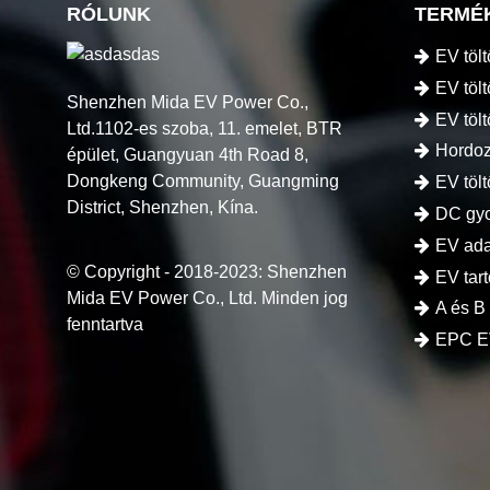
RÓLUNK
TERMÉ
EV töl
EV tölt
Shenzhen Mida EV Power Co.,
EV töl
Ltd.1102-es szoba, 11. emelet, BTR
Hordoz
épület, Guangyuan 4th Road 8,
Dongkeng Community, Guangming
EV töl
District, Shenzhen, Kína.
DC gyo
EV ada
© Copyright - 2018-2023: Shenzhen
EV tar
Mida EV Power Co., Ltd. Minden jog
A és B
fenntartva
EPC E