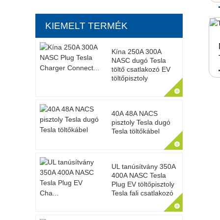
KIEMELT TERMÉK
Kína 250A 300A
NASC dugó Tesla
töltő csatlakozó EV
töltőpisztoly
40A 48A NACS
pisztoly Tesla dugó
Tesla töltőkábel
UL tanúsítvány 350A
400A NASC Tesla
Plug EV töltőpisztoly
Tesla fali csatlakozó