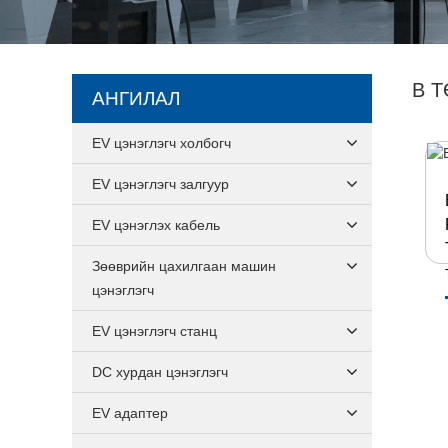
B 
АНГИЛАЛ
EV цэнэглэгч холбогч
EV цэнэглэгч залгуур
EV цэнэглэх кабель
Зөөврийн цахилгаан машин
цэнэглэгч
EV цэнэглэгч станц
DC хурдан цэнэглэгч
EV адаптер