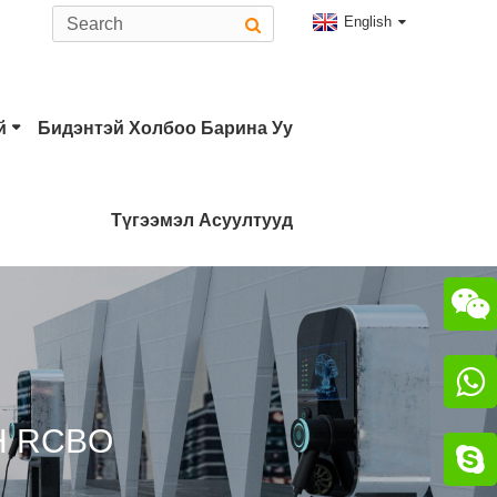
English
й
Бидэнтэй Холбоо Барина Уу
Түгээмэл Асуултууд
Төрлийн EV Холбогч
AdeMO Холбогч


Н RCBO
