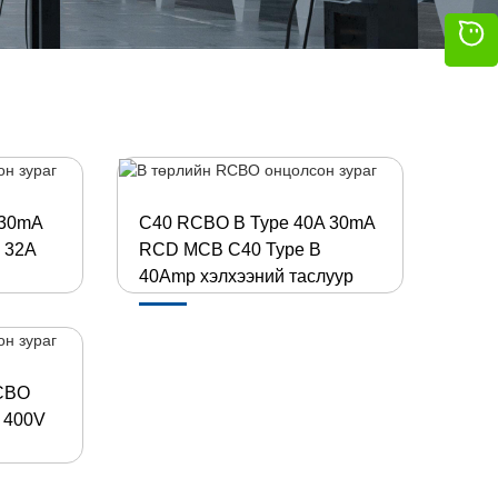
 30mA
C40 RCBO B Type 40A 30mA
 32A
RCD MCB C40 Type B
40Amp хэлхээний таслуур
RCBO
 400V