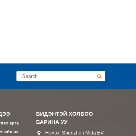
ДЭЭ
БИДЭНТЭЙ ХОЛБОО
БАРИНА УУ
глэх арга
амгийн их
Нэмэх: Shenzhen Mida EV