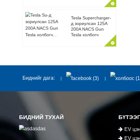
Tesla Supercharger-
д зориулсан 125A
200A NACS Gun
Tesla холбогч
Биднийг дага:
БИДНИЙ ТУХАЙ
БҮТЭЭ
EV цэн
EV цэн