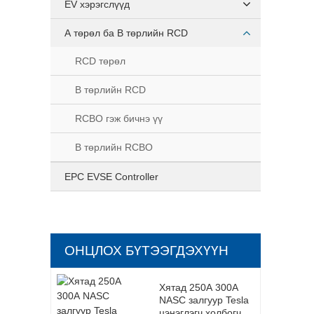
EV хэрэгслүүд
А төрөл ба В төрлийн RCD
RCD төрөл
B төрлийн RCD
RCBO гэж бичнэ үү
B төрлийн RCBO
EPC EVSE Controller
ОНЦЛОХ БҮТЭЭГДЭХҮҮН
Хятад 250А 300А
NASC залгуур Tesla
цэнэглэгч холбогч