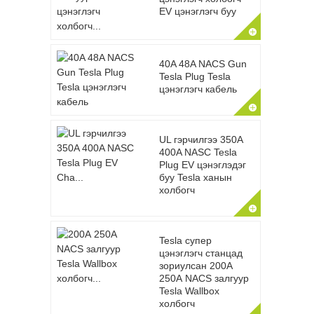
EV цэнэглэгч буу
40A 48A NACS Gun
Tesla Plug Tesla
цэнэглэгч кабель
UL гэрчилгээ 350A
400A NASC Tesla
Plug EV цэнэглэдэг
буу Tesla ханын
холбогч
Tesla супер
цэнэглэгч станцад
зориулсан 200А
250А NACS залгуур
Tesla Wallbox
холбогч