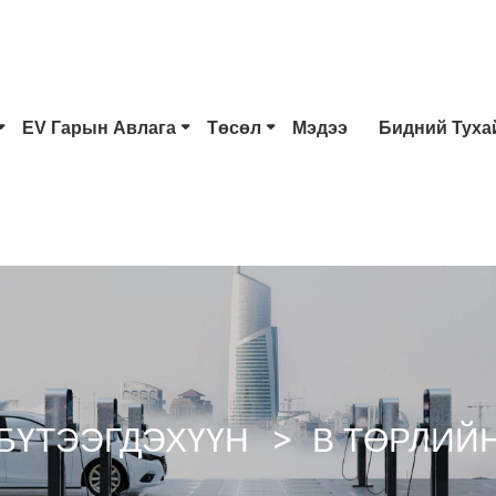
EV Гарын Авлага
Төсөл
Мэдээ
Бидний Туха
1 Төрлийн EV Холбогч
Тесла Залгуур
2 
CCS Combo 1 Залгуур
CCS Combo 2 Залгуур
CH
GB/T DC Буу
Чао Жи Холбогч
БҮТЭЭГДЭХҮҮН
B ТӨРЛИЙ