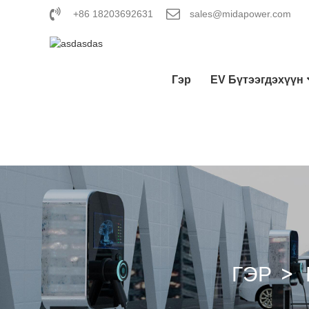
+86 18203692631
sales@midapower.com
Гэр
EV Бүтээгдэхүүн
ГЭР