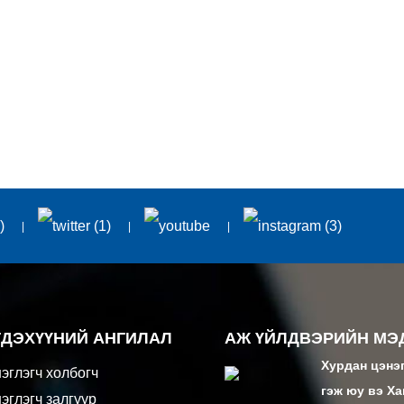
ГДЭХҮҮНИЙ АНГИЛАЛ
АЖ ҮЙЛДВЭРИЙН МЭ
Хурдан цэнэ
эглэгч холбогч
гэж юу вэ Х
эглэгч залгуур