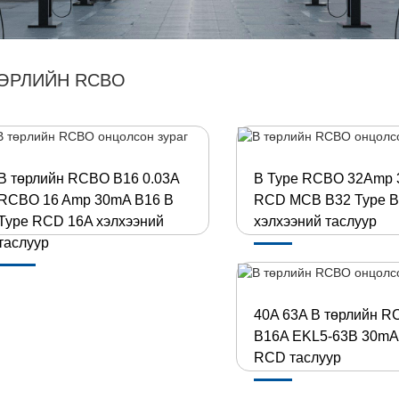
ТӨРЛИЙН RCBO
B төрлийн RCBO B16 0.03A
B Type RCBO 32Amp
RCBO 16 Amp 30mA B16 B
RCD MCB B32 Type B
Type RCD 16A хэлхээний
хэлхээний таслуур
таслуур
40A 63A B төрлийн 
B16A EKL5-63B 30mA
RCD таслуур