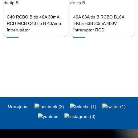
C40 RCBO B tip 40A 30mA
40A 63A tip B RCBO B16A
RCD MCB C40 tip B 40Amp
EKL5-63B 30mA 400V
întrerupător
întreruptor RCD
Urmați-ne: