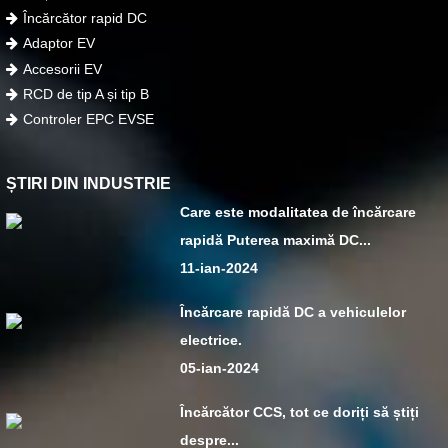
Încărcător rapid DC
Adaptor EV
Accesorii EV
RCD de tip A și tip B
Controler EPC EVSE
ȘTIRI DIN INDUSTRIE
Care este modalitatea de încărcare
rapidă Puterea maximă DC...
11-ian-2024
Încărcare rapidă DC a vehiculelor
electrice.
05-ian-2024
Încărcător CCS, tot ce doriți să știți
despre...