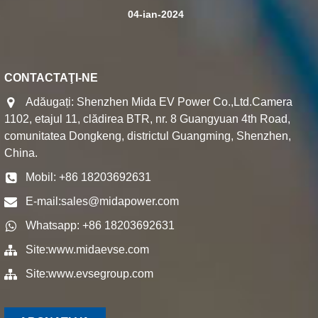
04-ian-2024
CONTACTAŢI-NE
Adăugați: Shenzhen Mida EV Power Co.,Ltd.Camera
1102, etajul 11, clădirea BTR, nr. 8 Guangyuan 4th Road,
comunitatea Dongkeng, districtul Guangming, Shenzhen,
China.
Mobil: +86 18203692631
E-mail:
sales@midapower.com
Whatsapp: +86 18203692631
Site:
www.midaevse.com
Site:
www.evsegroup.com