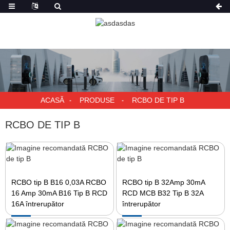
ACASĂ
PRODUSE
RCBO DE TIP B
RCBO DE TIP B
RCBO tip B B16 0,03A RCBO
RCBO tip B 32Amp 30mA
16 Amp 30mA B16 Tip B RCD
RCD MCB B32 Tip B 32A
16A întrerupător
întrerupător