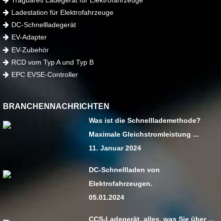
Ladestation für Elektrofahrzeuge
DC-Schnellladegerät
EV-Adapter
EV-Zubehör
RCD vom Typ A und Typ B
EPC EVSE-Controller
BRANCHENNACHRICHTEN
Was ist die Schnelllademethode?
Maximale Gleichstromleistung ...
11. Januar 2024
DC-Schnellladen von
Elektrofahrzeugen.
05.01.2024
CCS-Ladegerät, alles, was Sie über ...