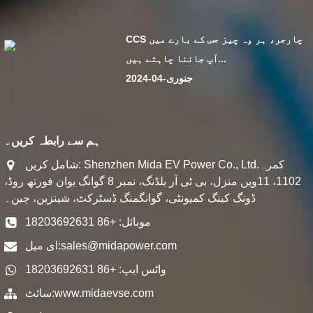
CCS چارجر، ہر وہ چیز جس کے بارے میں
آپ جاننا چاہتے ہیں...
جنوری-04-2024
ہم سے رابطہ کریں۔
شامل کریں: Shenzhen Mida EV Power Co., Ltd.کمرہ
1102، 11ویں منزل، بی ٹی آر بلڈنگ، نمبر 8 گوانگ یوان فورتھ روڈ،
ڈونگ کینگ کمیونٹی، گوانگمنگ ڈسٹرکٹ، شینزین، چین۔
موبائل: +86 18203692631
sales@midapower.com
ای میل:
واٹس ایپ: +86 18203692631
www.midaevse.com
سائٹ: