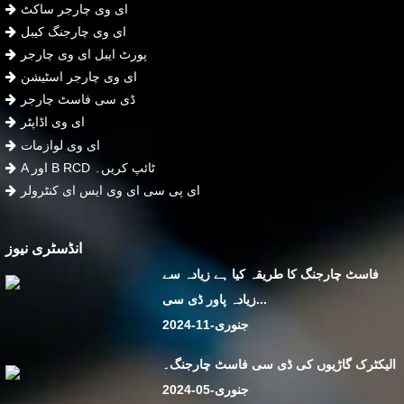
ای وی چارجر ساکٹ
ای وی چارجنگ کیبل
پورٹ ایبل ای وی چارجر
ای وی چارجر اسٹیشن
ڈی سی فاسٹ چارجر
ای وی اڈاپٹر
ای وی لوازمات
A اور B RCD ٹائپ کریں۔
ای پی سی ای وی ایس ای کنٹرولر
انڈسٹری نیوز
فاسٹ چارجنگ کا طریقہ کیا ہے زیادہ سے
زیادہ پاور ڈی سی...
جنوری-11-2024
الیکٹرک گاڑیوں کی ڈی سی فاسٹ چارجنگ۔
جنوری-05-2024