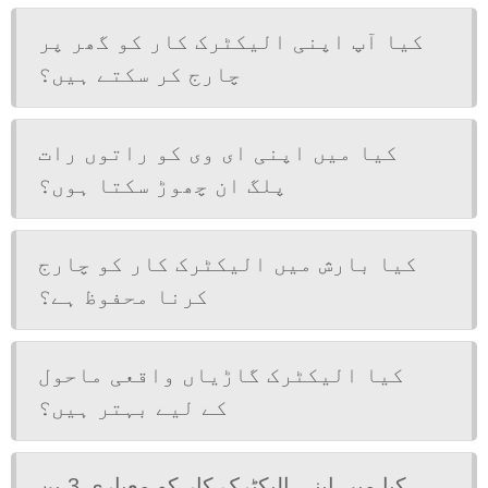
کیا آپ اپنی الیکٹرک کار کو گھر پر
چارج کر سکتے ہیں؟
کیا میں اپنی ای وی کو راتوں رات
پلگ ان چھوڑ سکتا ہوں؟
کیا بارش میں الیکٹرک کار کو چارج
کرنا محفوظ ہے؟
کیا الیکٹرک گاڑیاں واقعی ماحول
کے لیے بہتر ہیں؟
کیا میں اپنی الیکٹرک کار کو معیاری 3 پن