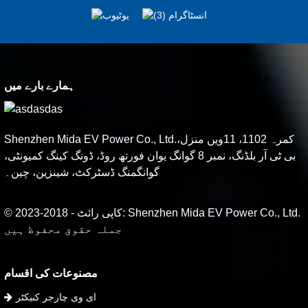
ہمارے بارے میں
Shenzhen Mida EV Power Co., Ltd.کمرہ 1102، 11ویں منزل،
بی ٹی آر بلڈنگ، نمبر 8 گوانگ یوان فورتھ روڈ، ڈونگ کینگ کمیونٹی،
گوانگمنگ ڈسٹرکٹ، شینزین، چین۔
© کاپی رائٹ - 2018-2023: Shenzhen Mida EV Power Co., Ltd.
جملہ حقوق محفوظ ہیں
مصنوعات کی اقسام
ای وی چارجر کنیکٹر