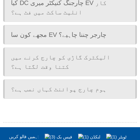
کیا DC چارجنگ کنیکٹر میری EV کار
انلیٹ ساکٹ میں فٹ ہے؟
مجھے کون سا EV چارجر چننا چاہیے؟
الیکٹرک گاڑی کو چارج کرنے میں
کتنا وقت لگتا ہے؟
ہوم چارج پوائنٹ کہاں نصب ہے؟
ہمیں فالو کریں: