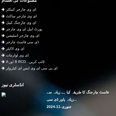
مصنوعات کی اقسام
ای وی چارجر کنیکٹر
ای وی چارجر ساکٹ
ای وی چارجنگ کیبل
پورٹ ایبل ای وی چارجر
ای وی چارجر اسٹیشن
ڈی سی فاسٹ چارجر
ای وی اڈاپٹر
ای وی لوازمات
A اور B RCD ٹائپ کریں۔
ای پی سی ای وی ایس ای کنٹرولر
انڈسٹری نیوز
فاسٹ چارجنگ کا طریقہ کیا ہے زیادہ سے
زیادہ پاور ڈی سی...
جنوری-11-2024