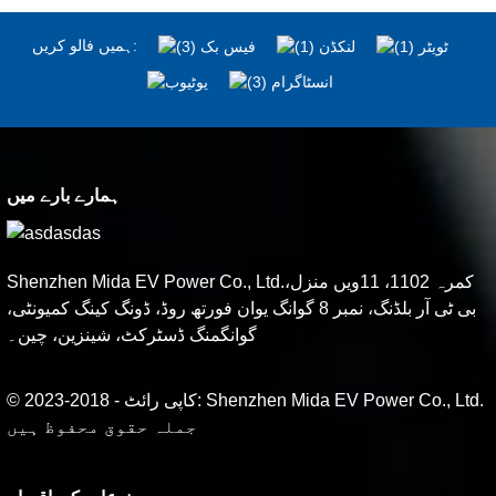
ہمیں فالو کریں:
ہمارے بارے میں
Shenzhen Mida EV Power Co., Ltd.کمرہ 1102، 11ویں منزل،
بی ٹی آر بلڈنگ، نمبر 8 گوانگ یوان فورتھ روڈ، ڈونگ کینگ کمیونٹی،
گوانگمنگ ڈسٹرکٹ، شینزین، چین۔
© کاپی رائٹ - 2018-2023: Shenzhen Mida EV Power Co., Ltd.
جملہ حقوق محفوظ ہیں