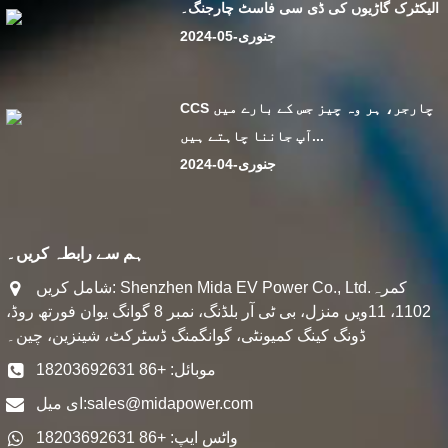
الیکٹرک گاڑیوں کی ڈی سی فاسٹ چارجنگ۔
جنوری-05-2024
CCS چارجر، ہر وہ چیز جس کے بارے میں
آپ جاننا چاہتے ہیں...
جنوری-04-2024
ہم سے رابطہ کریں۔
شامل کریں: Shenzhen Mida EV Power Co., Ltd.کمرہ
1102، 11ویں منزل، بی ٹی آر بلڈنگ، نمبر 8 گوانگ یوان فورتھ روڈ،
ڈونگ کینگ کمیونٹی، گوانگمنگ ڈسٹرکٹ، شینزین، چین۔
موبائل: +86 18203692631
sales@midapower.com
ای میل:
واٹس ایپ: +86 18203692631