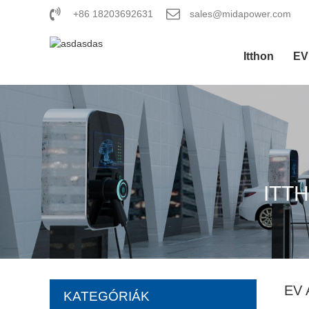
+86 18203692631
sales@midapower.com
Itthon
EV
ITT
EV
KATEGÓRIÁK