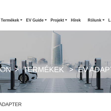
 Termékek
EV Guide
Projekt
Hírek
Rólunk
L
1-Es Típusú EV Csatlakozó
Tesla Csatlakoz
CCS Combo 1 Csatlakozó
CCS Combo 2 Cs
HON
TERMÉKEK
EV ADAP
GB/T DC Pisztoly
ChaoJi Csatlako
 ADAPTER