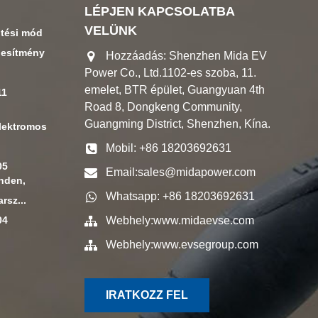
LÉPJEN KAPCSOLATBA
VELÜNK
ltési mód
jesítmény
Hozzáadás: Shenzhen Mida EV
Power Co., Ltd.1102-es szoba, 11.
emelet, BTR épület, Guangyuan 4th
11
Road 8, Dongkeng Community,
Guangming District, Shenzhen, Kína.
elektromos
Mobil: +86 18203692631
05
Email:
sales@midapower.com
inden,
Whatsapp: +86 18203692631
rsz...
04
Webhely:
www.midaevse.com
Webhely:
www.evsegroup.com
IRATKOZZ FEL