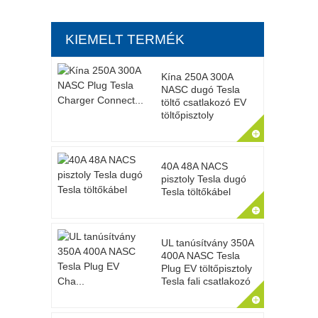
KIEMELT TERMÉK
Kína 250A 300A
NASC dugó Tesla
töltő csatlakozó EV
töltőpisztoly
40A 48A NACS
pisztoly Tesla dugó
Tesla töltőkábel
UL tanúsítvány 350A
400A NASC Tesla
Plug EV töltőpisztoly
Tesla fali csatlakozó