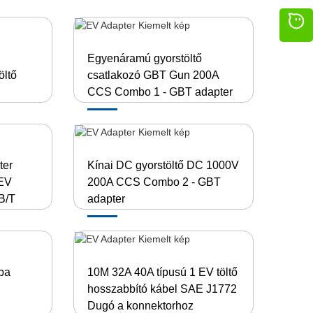
Egyenáramú gyorstöltő
öltő
csatlakozó GBT Gun 200A
CCS Combo 1 - GBT adapter
ter
Kínai DC gyorstöltő DC 1000V
EV
200A CCS Combo 2 - GBT
B/T
adapter
ba
10M 32A 40A típusú 1 EV töltő
hosszabbító kábel SAE J1772
Dugó a konnektorhoz