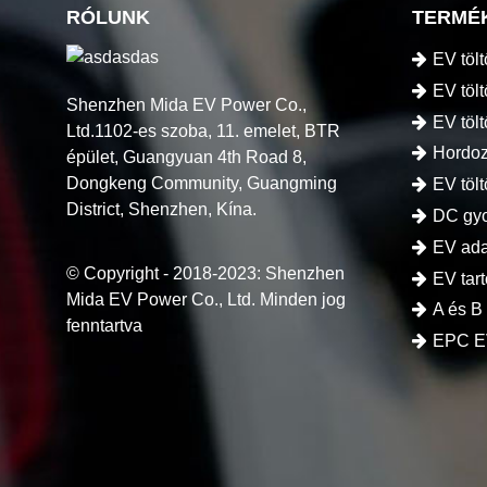
RÓLUNK
TERMÉ
EV töl
EV tölt
Shenzhen Mida EV Power Co.,
EV töl
Ltd.1102-es szoba, 11. emelet, BTR
Hordoz
épület, Guangyuan 4th Road 8,
Dongkeng Community, Guangming
EV töl
District, Shenzhen, Kína.
DC gyo
EV ada
© Copyright - 2018-2023: Shenzhen
EV tar
Mida EV Power Co., Ltd. Minden jog
A és B
fenntartva
EPC E