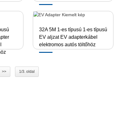
ípusú
32A 5M 1-es típusú 1-es típusú
pter
EV aljzat EV adapterkábel
l
elektromos autós töltőhöz
höz
>>
1/3. oldal