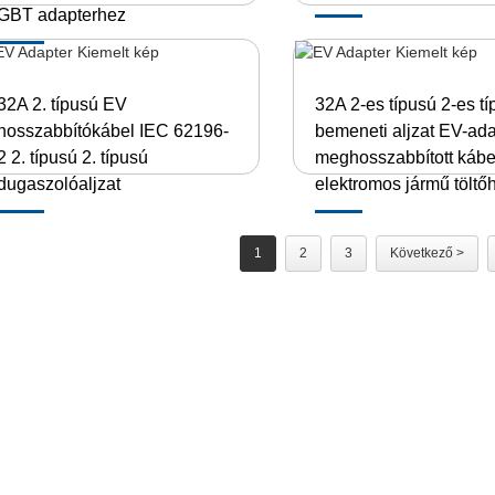
GBT adapterhez
32A 2. típusú EV
32A 2-es típusú 2-es t
hosszabbítókábel IEC 62196-
bemeneti aljzat EV-ada
2 2. típusú 2. típusú
meghosszabbított kábe
dugaszolóaljzat
elektromos jármű töltő
1
2
3
Következő >