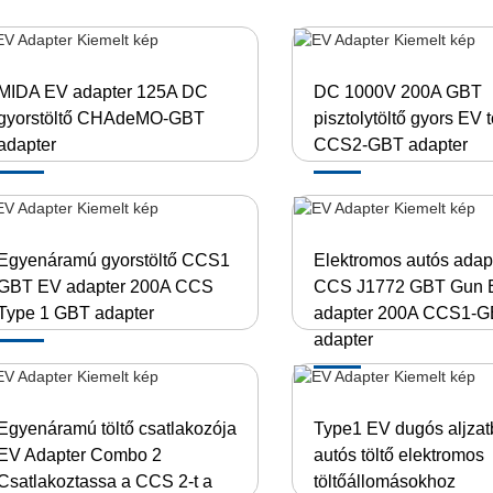
MIDA EV adapter 125A DC
DC 1000V 200A GBT
gyorstöltő CHAdeMO-GBT
pisztolytöltő gyors EV t
adapter
CCS2-GBT adapter
Egyenáramú gyorstöltő CCS1
Elektromos autós adap
GBT EV adapter 200A CCS
CCS J1772 GBT Gun 
Type 1 GBT adapter
adapter 200A CCS1-G
adapter
Egyenáramú töltő csatlakozója
Type1 EV dugós aljzat
EV Adapter Combo 2
autós töltő elektromos
Csatlakoztassa a CCS 2-t a
töltőállomásokhoz