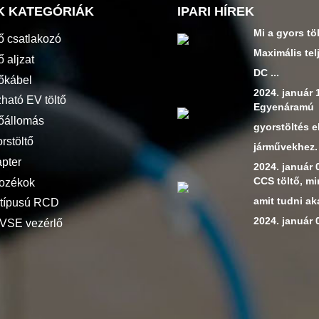
K KATEGÓRIÁK
IPARI HÍREK
Mi a gyors tö
tő csatlakozó
Maximális tel
ő aljzat
DC ...
tőkábel
2024. január 
ható EV töltő
Egyenáramú
tőállomás
gyorstöltés 
rstöltő
járművekhez.
pter
2024. január 
CCS töltő, m
tozékok
amit tudni aka
 típusú RCD
2024. január 
VSE vezérlő