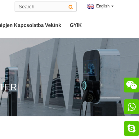
English
épjen Kapcsolatba Velünk
GYIK
ó
2-Es Típusú EV Csatlakozó
atlakozó
CHAdeMO Csatlakozó

TER
zó

