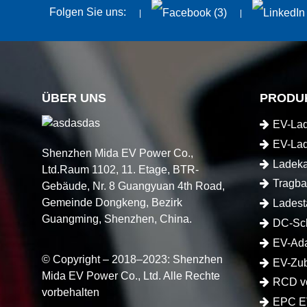
Folgen Sie uns:
ÜBER UNS
PRODU
EV-La
EV-La
Shenzhen Mida EV Power Co.,
Ladeka
Ltd.Raum 1102, 11. Etage, BTR-
Tragba
Gebäude, Nr. 8 Guangyuan 4th Road,
Gemeinde Dongkeng, Bezirk
Elektrofa
Ladest
Guangming, Shenzhen, China.
DC-Sch
EV-Ada
© Copyright – 2018–2023: Shenzhen
EV-Zu
Mida EV Power Co., Ltd. Alle Rechte
RCD vo
vorbehalten
EPC E