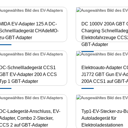
MIDA EV-Adapter 125 A DC-
DC 1000V 200A GBT 
Schnellladegerät CHAdeMO-
Charging Schnellladege
zu-GBT-Adapter
Elektrofahrzeuge CCS
GBT-Adapter
DC-Schnellladegerät CCS1
Elektroauto-Adapter 
GBT EV-Adapter 200 A CCS
J1772 GBT Gun EV-Ad
Typ 1 GBT-Adapter
200A CCS1 auf GB/T-A
DC-Ladegerät-Anschluss, EV-
Typ1-EV-Stecker-zu-B
Adapter, Combo 2-Stecker,
Autoladegerät für
CCS 2 auf GBT-Adapter
Elektroladestationen