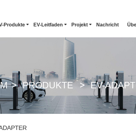
V-Produkte
EV-Leitfaden
Projekt
Nachricht
Übe
EV-Anschluss Typ 1
Tesla-Stecker
CCS Combo 1 Stecker
CCS Combo 2 
IM
PRODUKTE
EV-ADAP
GB/T DC-Pistole
ChaoJi-Ansch
-ADAPTER