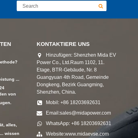
TEN
KONTAKTIERE UNS
Hinzufügen: Shenzhen Mida EV
methode?
Power Co., Ltd.Raum 1102, 11.
Etage, BTR-Gebäude, Nr. 8
Guangyuan 4th Road, Gemeinde
istung ...
Dongkeng, Bezirk Guangming,
024
Shenzhen, China.
den von
Mobil: +86 18203692631
eugen.
Email:
sales@midapower.com
WhatsApp: +86 18203692631
, alles,
... wissen
Website:
www.midaevse.com