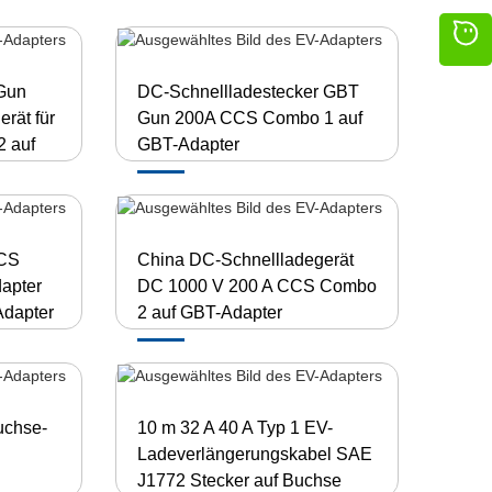
Gun
DC-Schnellladestecker GBT
rät für
Gun 200A CCS Combo 1 auf
2 auf
GBT-Adapter
CCS
China DC-Schnellladegerät
apter
DC 1000 V 200 A CCS Combo
dapter
2 auf GBT-Adapter
uchse-
10 m 32 A 40 A Typ 1 EV-
Ladeverlängerungskabel SAE
J1772 Stecker auf Buchse