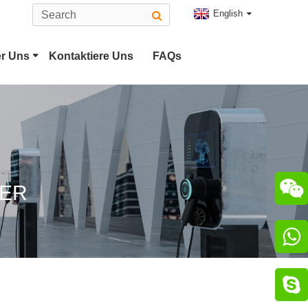
English
r Uns
Kontaktiere Uns
FAQs
Typ-2-EV-Anschluss
Stecker
CHAdeMO-Anschluss

TER
luss

