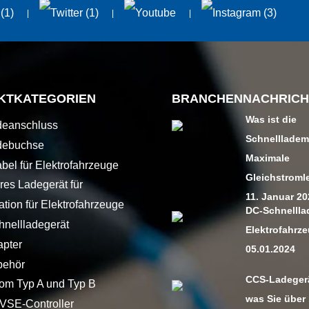
KTKATEGORIEN
BRANCHENNACHRICH
Was ist die
deanschluss
Schnelllade
debuchse
Maximale
bel für Elektrofahrzeuge
Gleichstromle
res Ladegerät für
11. Januar 2
hrzeuge
ation für Elektrofahrzeuge
DC-Schnellla
nellladegerät
Elektrofahrz
pter
05.01.2024
behör
CCS-Ladegerät
m Typ A und Typ B
was Sie über 
VSE-Controller