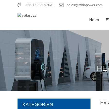
+86 18203692631
sales@midapower.com
Heim
E
HE
EV
KATEGORIEN