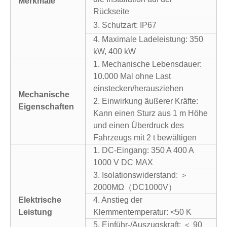
Merkmale
Rückseite
3. Schutzart: IP67
4. Maximale Ladeleistung: 350
kW, 400 kW
1. Mechanische Lebensdauer:
10.000 Mal ohne Last
einstecken/herausziehen
Mechanische
2. Einwirkung äußerer Kräfte:
Eigenschaften
Kann einen Sturz aus 1 m Höhe
und einen Überdruck des
Fahrzeugs mit 2 t bewältigen
1. DC-Eingang: 350 A 400 A
1000 V DC MAX
3. Isolationswiderstand: ＞
2000MΩ（DC1000V）
Elektrische
4. Anstieg der
Leistung
Klemmentemperatur: <50 K
5. Einführ-/Auszugskraft: ＜ 90