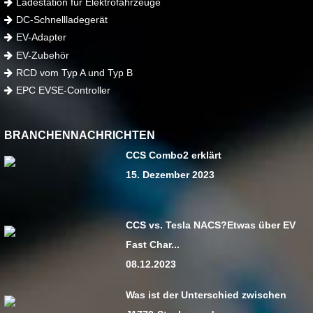
Ladestation für Elektrofahrzeuge
DC-Schnellladegerät
EV-Adapter
EV-Zubehör
RCD vom Typ A und Typ B
EPC EVSE-Controller
BRANCHENNACHRICHTEN
CCS Combo2 erklärt
15. Dezember 2023
CCS vs. Tesla NACS?Etwas über EV
Fast Char...
08.12.2023
Was ist der Unterschied zwischen