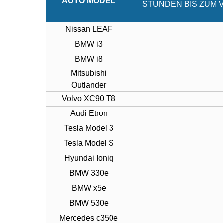
AUTO MODEL
STUNDEN BIS ZUM V
Nissan LEAF
BMW i3
BMW i8
Mitsubishi
Outlander
Volvo XC90 T8
Audi Etron
Tesla Model 3
Tesla Model S
Hyundai Ioniq
BMW 330e
BMW x5e
BMW 530e
Mercedes c350e